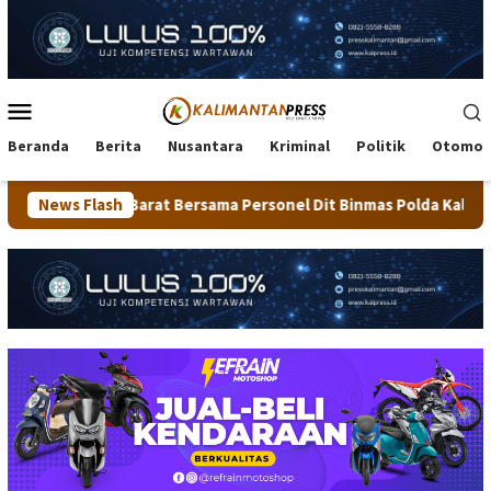
Loncat
ke
konten
Menu
Mobile
Beranda
Berita
Nusantara
Kriminal
Politik
Otomot
at Bersama Personel Dit Binmas Polda Kaltara Salurkan Beras SP
News Flash