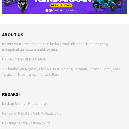
ABOUT US
KalPress.ID
merupakan situs berita jurnalistik berbasis online yang
mengabarkan Kaltara untuk semua.
PT. KALPRESS MEDIA UTAMA
Jl. Flamboyan Regency Blok A3 No.07 Karang Harapan, Tarakan Barat, Kota
Tarakan – Provinsi Kalimantan Utara
REDAKSI
Direktur Utama : Rio Jondruk
Pimpinan Redaksi : Andi M. Rizal, S.Pd
Maketing : Andre Aristyan, S.Pd