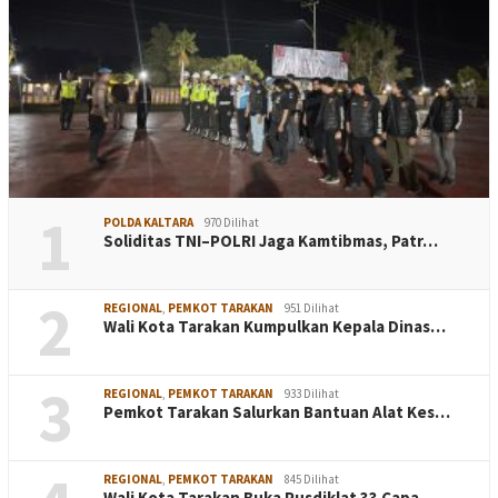
1
POLDA KALTARA
970 Dilihat
Soliditas TNI–POLRI Jaga Kamtibmas, Patr…
2
REGIONAL
,
PEMKOT TARAKAN
951 Dilihat
Wali Kota Tarakan Kumpulkan Kepala Dinas…
3
REGIONAL
,
PEMKOT TARAKAN
933 Dilihat
Pemkot Tarakan Salurkan Bantuan Alat Kes…
REGIONAL
,
PEMKOT TARAKAN
845 Dilihat
Wali Kota Tarakan Buka Pusdiklat 33 Capa…