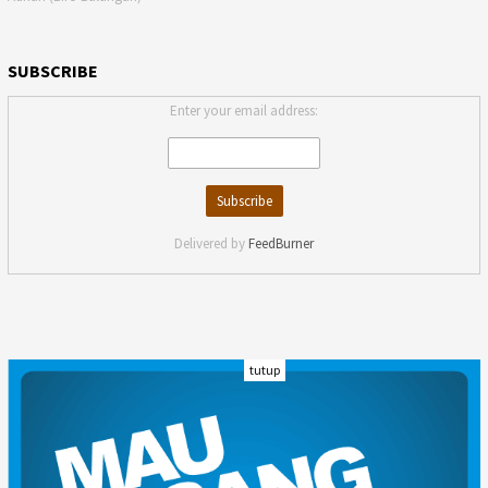
SUBSCRIBE
Enter your email address:
Delivered by
FeedBurner
tutup
INDEKS
KODE ETIK
KARIR
REDAKSI