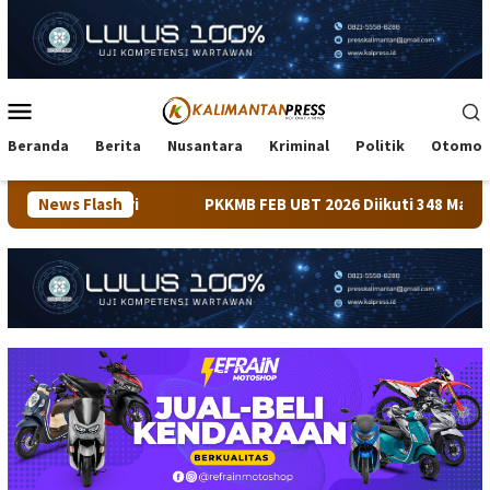
Loncat
ke
konten
Menu
Mobile
Beranda
Berita
Nusantara
Kriminal
Politik
Otomot
News Flash
PKKMB FEB UBT 2026 Diikuti 348 Mahasiswa, Dirangkaik