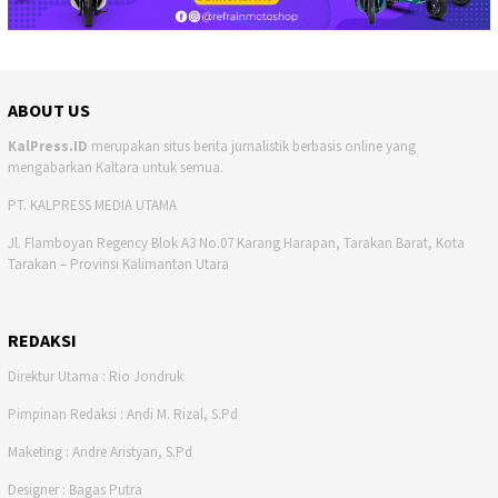
ABOUT US
KalPress.ID
merupakan situs berita jurnalistik berbasis online yang
mengabarkan Kaltara untuk semua.
PT. KALPRESS MEDIA UTAMA
Jl. Flamboyan Regency Blok A3 No.07 Karang Harapan, Tarakan Barat, Kota
Tarakan – Provinsi Kalimantan Utara
REDAKSI
Direktur Utama : Rio Jondruk
Pimpinan Redaksi : Andi M. Rizal, S.Pd
Maketing : Andre Aristyan, S.Pd
Designer : Bagas Putra