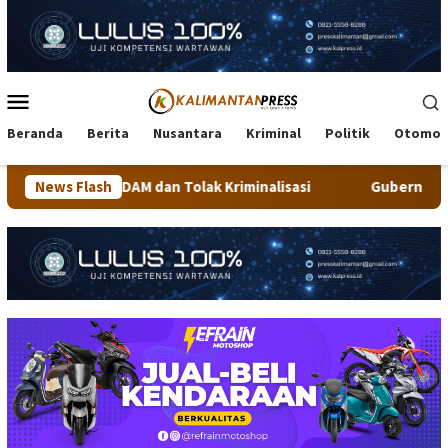
Loncat
ke
konten
Menu
Mobile
Beranda
Berita
Nusantara
Kriminal
Politik
Otomot
M dan Tolak Kriminalisasi
News Flash
Gubernur Kaltara Jajal Trek Me