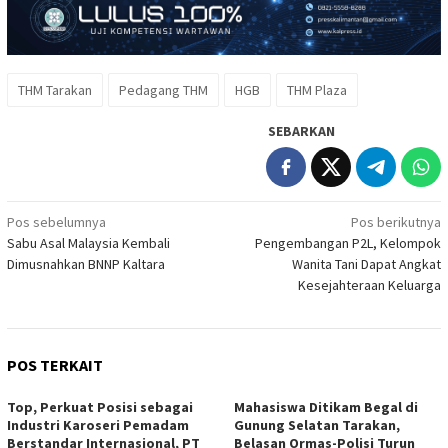
THM Tarakan
Pedagang THM
HGB
THM Plaza
SEBARKAN
Navigasi
Pos sebelumnya
Pos berikutnya
Sabu Asal Malaysia Kembali
Pengembangan P2L, Kelompok
pos
Dimusnahkan BNNP Kaltara
Wanita Tani Dapat Angkat
Kesejahteraan Keluarga
POS TERKAIT
Top, Perkuat Posisi sebagai
Mahasiswa Ditikam Begal di
Industri Karoseri Pemadam
Gunung Selatan Tarakan,
Berstandar Internasional, PT
Belasan Ormas-Polisi Turun