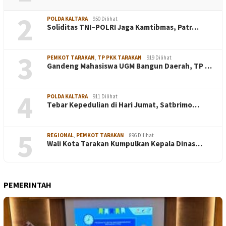
2
POLDA KALTARA
950 Dilihat
Soliditas TNI–POLRI Jaga Kamtibmas, Patr…
3
PEMKOT TARAKAN
,
TP PKK TARAKAN
919 Dilihat
Gandeng Mahasiswa UGM Bangun Daerah, TP …
4
POLDA KALTARA
911 Dilihat
Tebar Kepedulian di Hari Jumat, Satbrimo…
5
REGIONAL
,
PEMKOT TARAKAN
896 Dilihat
Wali Kota Tarakan Kumpulkan Kepala Dinas…
PEMERINTAH