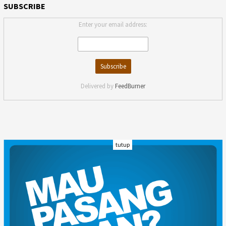
SUBSCRIBE
Enter your email address:
Delivered by
FeedBurner
tutup
INDEKS
KODE ETIK
KARIR
REDAKSI
PRIVACY POLICY
DISCLAIMER
TENTANG KAMI
KONTAK KAMI