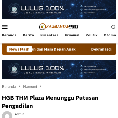
Loncat
ke
konten
Menu
Mobile
Beranda
Berita
Nusantara
Kriminal
Politik
Otomot
n Masa Depan Anak
News Flash
Dekranasda Tarakan Matangkan Persiap
Beranda
Ekonomi
HGB THM Plaza Menunggu Putusan
Pengadilan
Admin