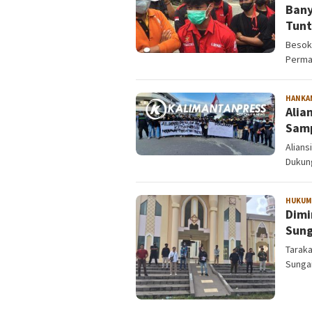
Bany
Tun
Besok
Permas
HANKA
Alia
Samp
Alians
Dukung
HUKUM
Dimi
Sung
Tarak
Sungai