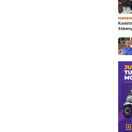
PEMERI
Komitm
Sime