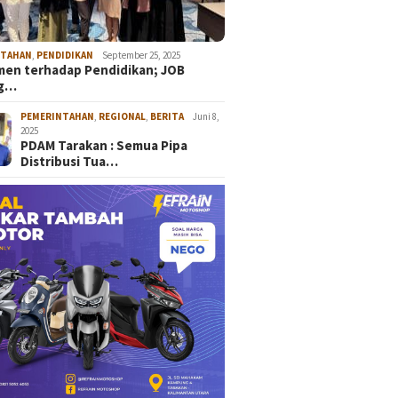
NTAHAN
,
PENDIDIKAN
September 25, 2025
en terhadap Pendidikan; JOB
ng…
PEMERINTAHAN
,
REGIONAL
,
BERITA
Juni 8,
2025
PDAM Tarakan : Semua Pipa
Distribusi Tua…