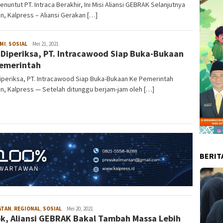
enuntut PT. Intraca Berakhir, Ini Misi Aliansi GEBRAK Selanjutnya
n, Kalpress – Aliansi Gerakan […]
MI
,
SOSIAL
admin
Mei 21, 2021
 Diperiksa, PT. Intracawood Siap Buka-Bukaan
emerintah
iperiksa, PT. Intracawood Siap Buka-Bukaan Ke Pemerintah
n, Kalpress — Setelah ditunggu berjam-jam oleh […]
BERIT
ATAN
,
REGIONAL
,
SOSIAL
admin
Mei 20, 2021
k, Aliansi GEBRAK Bakal Tambah Massa Lebih