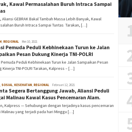
ak, Kawal Permasalahan Buruh Intraca Sampai
tas
, Aliansi GEBRAK Bakal Tambah Massa Lebih Banyak, Kawal
alahan Buruh Intraca Sampai Tuntas Tarakan, […]
M
,
REGIONAL
admin
Mei 10, 2021
nsi Pemuda Peduli Kebhinekaan Turun ke Jalan
aikan Pesan Dukung Kinerja TNI-POLRI
i Pemuda Peduli Kebhinekaan Turun ke Jalan Sampaikan Pesan
 Kinerja TNI-POLRI Tarakan, Kalpress – […]
,
SOSIAL
,
KESEHATAN
,
REGIONAL
admin
Februari 12, 2021
nta Segera Bertanggung Jawab, Aliansi Peduli
ai Malinau Kawal Kasus Pencemaran Alam.
an, Kalpress — Sehubungan dengan terjadinya kasus pencemaran
 Malinau yang terjadi pada hari Minggu […]