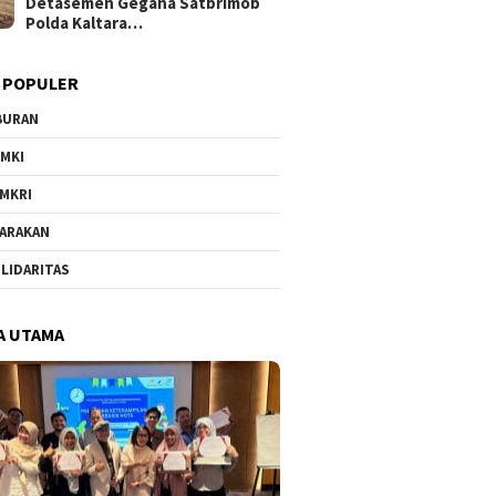
Detasemen Gegana Satbrimob
Polda Kaltara…
 POPULER
BURAN
MKI
MKRI
ARAKAN
LIDARITAS
A UTAMA