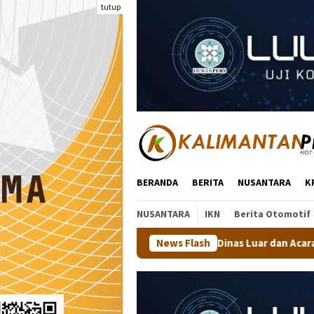
Loncat
tutup
ke
konten
BERANDA
BERITA
NUSANTARA
K
NUSANTARA
IKN
Berita Otomotif
nta Dinas Pangkas Dinas Luar dan Acara Seremonial
News Flash
Wali 