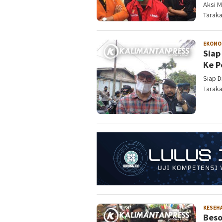
Aksi M
Taraka
EKONO
Siap
Ke P
Siap D
Taraka
KESEH
Beso