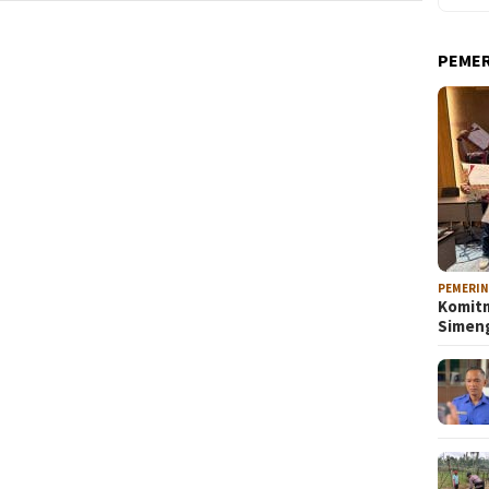
PEME
PEMERI
Komitm
Sime