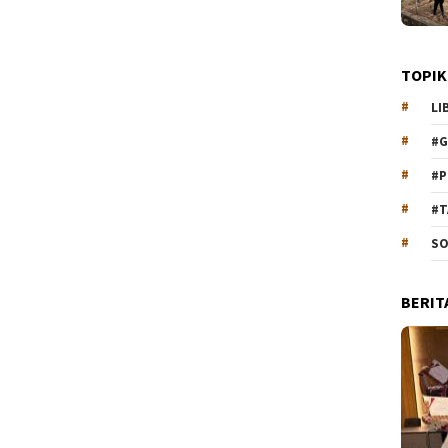
TOPIK
LI
#G
#P
#T
SO
BERIT