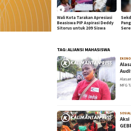
«
i Kota Tarakan Apresiasi
Sekda Kaltara Minta Dinas
Wali
siswa PIP Aspirasi Deddy
Pangkas Dinas Luar dan Acara
Kepa
orus untuk 209 Siswa
Seremonial
Laya
TAG:
ALIANSI MAHASISWA
EKONO
Alas
Audi
Alasan
MFG T
SOSIAL
Aksi
GEBR