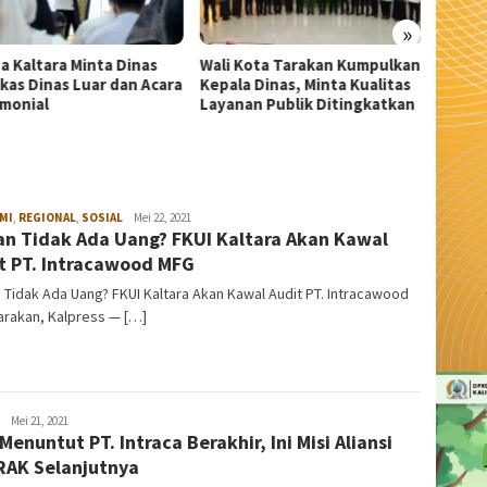
»
 Kota Tarakan Kumpulkan
Wali Kota Tarakan Buka
Jejak 
la Dinas, Minta Kualitas
Pusdiklat 33 Capaskibraka
Hasan 
nan Publik Ditingkatkan
2026: Tugas Kalian Bukan
Jadi S
Cuma Kibarkan Merah Putih
MI
,
REGIONAL
,
SOSIAL
admin
Mei 22, 2021
an Tidak Ada Uang? FKUI Kaltara Akan Kawal
t PT. Intracawood MFG
 Tidak Ada Uang? FKUI Kaltara Akan Kawal Audit PT. Intracawood
arakan, Kalpress — […]
admin
Mei 21, 2021
 Menuntut PT. Intraca Berakhir, Ini Misi Aliansi
AK Selanjutnya