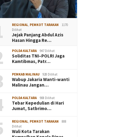
1
REGIONAL
,
PEMKOT TARAKAN
1170
Dilihat
Jejak Panjang Abdul Azis
Hasan Hingga Re…
2
POLDA KALTARA
947 Dilihat
Soliditas TNI–POLRI Jaga
Kamtibmas, Patr…
3
PEMKAB MALINAU
928 Dilihat
Wabup Jakaria Wanti-wanti
Malinau Jangan…
4
POLDA KALTARA
908 Dilihat
Tebar Kepedulian di Hari
Jumat, Satbrimo…
5
REGIONAL
,
PEMKOT TARAKAN
888
Dilihat
Wali Kota Tarakan
Kumpulkan Kepala Dinas…