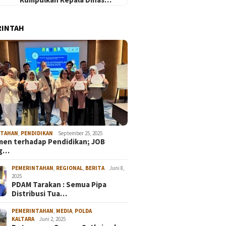
RINTAH
NTAHAN
,
PENDIDIKAN
September 25, 2025
en terhadap Pendidikan; JOB
ng…
PEMERINTAHAN
,
REGIONAL
,
BERITA
Juni 8,
2025
PDAM Tarakan : Semua Pipa
Distribusi Tua…
PEMERINTAHAN
,
MEDIA
,
POLDA
KALTARA
Juni 2, 2025