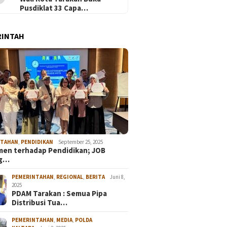
Pusdiklat 33 Capa…
RINTAH
NTAHAN
,
PENDIDIKAN
September 25, 2025
en terhadap Pendidikan; JOB
ng…
PEMERINTAHAN
,
REGIONAL
,
BERITA
Juni 8,
2025
PDAM Tarakan : Semua Pipa
Distribusi Tua…
PEMERINTAHAN
,
MEDIA
,
POLDA