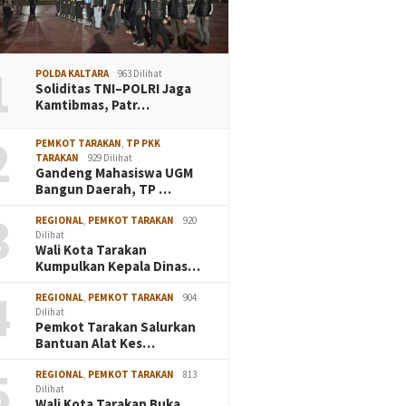
1
POLDA KALTARA
963 Dilihat
Soliditas TNI–POLRI Jaga
Kamtibmas, Patr…
2
PEMKOT TARAKAN
,
TP PKK
TARAKAN
929 Dilihat
Gandeng Mahasiswa UGM
Bangun Daerah, TP …
3
REGIONAL
,
PEMKOT TARAKAN
920
Dilihat
Wali Kota Tarakan
Kumpulkan Kepala Dinas…
4
REGIONAL
,
PEMKOT TARAKAN
904
Dilihat
Pemkot Tarakan Salurkan
Bantuan Alat Kes…
5
REGIONAL
,
PEMKOT TARAKAN
813
Dilihat
Wali Kota Tarakan Buka