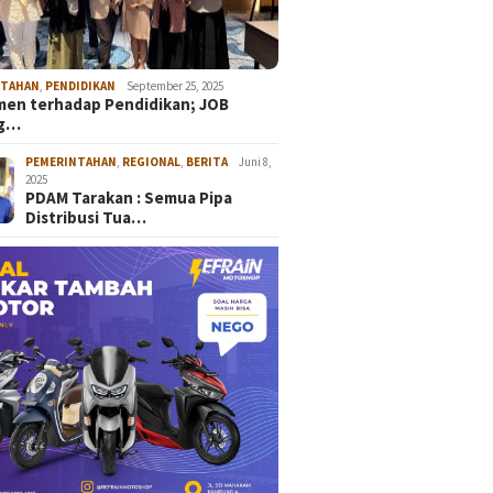
NTAHAN
,
PENDIDIKAN
September 25, 2025
en terhadap Pendidikan; JOB
ng…
PEMERINTAHAN
,
REGIONAL
,
BERITA
Juni 8,
2025
PDAM Tarakan : Semua Pipa
Distribusi Tua…