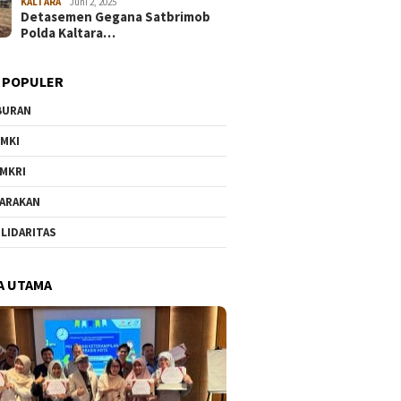
KALTARA
Juni 2, 2025
Detasemen Gegana Satbrimob
Polda Kaltara…
 POPULER
BURAN
MKI
MKRI
ARAKAN
LIDARITAS
A UTAMA