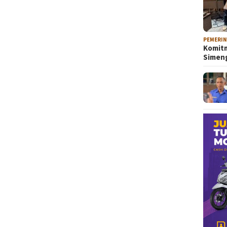
PEMERI
Komitm
Sime