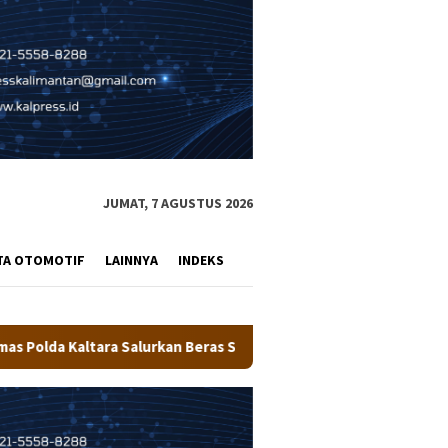
JUMAT, 7 AGUSTUS 2026
TA OTOMOTIF
LAINNYA
INDEKS
eras SPHP Kepada Masyarakat
Pemkot Tarakan Salurkan B