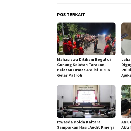
POS TERKAIT
Mahasiswa Ditikam Begal di
Laha
Gunung Selatan Tarakan,
Digu
Belasan Ormas-Polisi Turun
Pulu
Gelar Patroli
Ajuk
Itwasda Polda Kaltara
ANK 
Sampaikan Hasil Audit Kinerja
Aktif