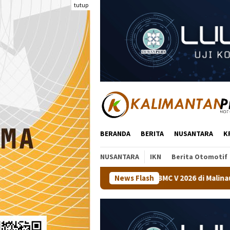
Loncat
tutup
ke
konten
BERANDA
BERITA
NUSANTARA
K
NUSANTARA
IKN
Berita Otomotif
an Tenis Meja BMC V 2026 di Malinau
News Flash
Kapolsek Tanjung Pa