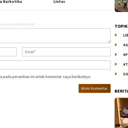
a Narkotika
Lintas
as yang wajib ditandai
*
TOPIK
LI
#G
#P
#T
SO
a pada peramban ini untuk komentar saya berikutnya.
BERIT