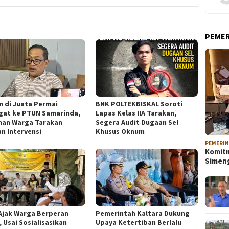
PEME
n di Juata Permai
BNK POLTEKBISKAL Soroti
gat ke PTUN Samarinda,
Lapas Kelas IIA Tarakan,
han Warga Tarakan
Segera Audit Dugaan Sel
an Intervensi
Khusus Oknum
PEMERI
Komitm
Sime
Ajak Warga Berperan
Pemerintah Kaltara Dukung
, Usai Sosialisasikan
Upaya Ketertiban Berlalu