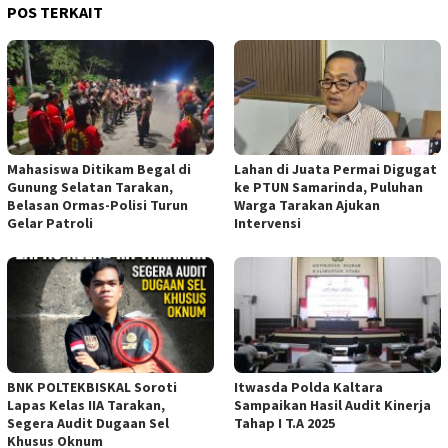
POS TERKAIT
Mahasiswa Ditikam Begal di
Lahan di Juata Permai Digugat
Gunung Selatan Tarakan,
ke PTUN Samarinda, Puluhan
Belasan Ormas-Polisi Turun
Warga Tarakan Ajukan
Gelar Patroli
Intervensi
BNK POLTEKBISKAL Soroti
Itwasda Polda Kaltara
Lapas Kelas IIA Tarakan,
Sampaikan Hasil Audit Kinerja
Segera Audit Dugaan Sel
Tahap I T.A 2025
Khusus Oknum