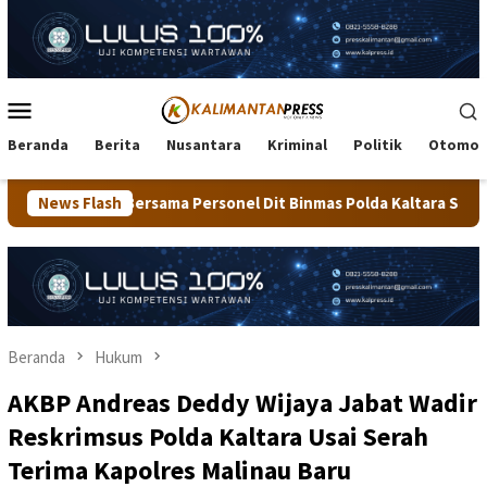
Loncat
ke
konten
Menu
Mobile
Beranda
Berita
Nusantara
Kriminal
Politik
Otomot
Personel Dit Binmas Polda Kaltara Salurkan Beras SPHP Kepada M
News Flash
Beranda
Hukum
AKBP Andreas Deddy Wijaya Jabat Wadir
Reskrimsus Polda Kaltara Usai Serah
Terima Kapolres Malinau Baru