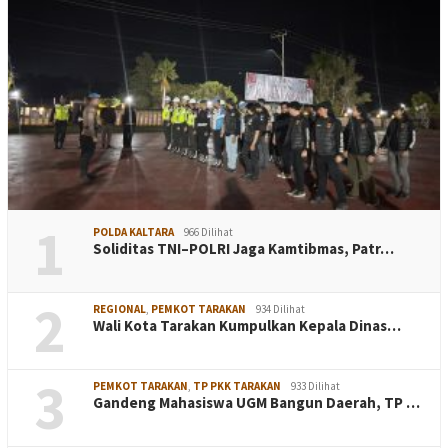
1
POLDA KALTARA
966 Dilihat
Soliditas TNI–POLRI Jaga Kamtibmas, Patr…
2
REGIONAL
,
PEMKOT TARAKAN
934 Dilihat
Wali Kota Tarakan Kumpulkan Kepala Dinas…
3
PEMKOT TARAKAN
,
TP PKK TARAKAN
933 Dilihat
Gandeng Mahasiswa UGM Bangun Daerah, TP …