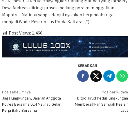
S.I.K., beserta Ketua Bhayangkari Cabang Malinau yang lama Ny.
Dewi Andreas diiringi prosesi pedang pora meninggalkan
Mapolres Malinau yang selanjutnya akan berpindah tugas
menjadi Wadir Reskrimsus Polda Kaltara. (*)
Post Views:
1,460
SEBARKAN
Navigasi
Pos sebelumnya
Pos berikutnya
Jaga Lingkungan, Jajaran Anggota
Ditpolairud Peduli Lingkungan
pos
Polres Bersama DLH Malinau Gelar
Membersihkan Sampah Pesisir
Kerja Bakti Bersama
Laut