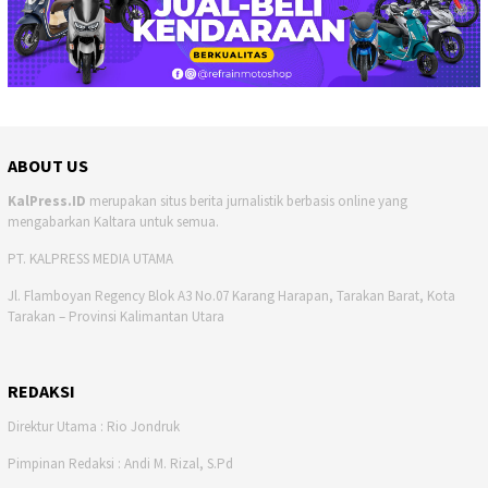
ABOUT US
KalPress.ID
merupakan situs berita jurnalistik berbasis online yang
mengabarkan Kaltara untuk semua.
PT. KALPRESS MEDIA UTAMA
Jl. Flamboyan Regency Blok A3 No.07 Karang Harapan, Tarakan Barat, Kota
Tarakan – Provinsi Kalimantan Utara
REDAKSI
Direktur Utama : Rio Jondruk
Pimpinan Redaksi : Andi M. Rizal, S.Pd