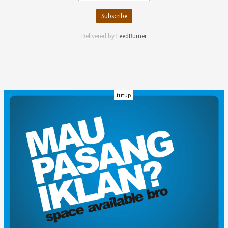
Delivered by
FeedBurner
tutup
INDEKS
KODE ETIK
KARIR
REDAKSI
PRIVACY POLICY
DISCLAIMER
TENTANG KAMI
KONTAK KAMI
FORM PENGADUAN
PEDOMAN MEDIA SIBER
© kalpress.id