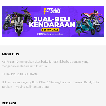
ABOUT US
KalPress.ID
merupakan situs berita jurnalistik berbasis online yang
mengabarkan Kaltara untuk semua.
PT. KALPRESS MEDIA UTAMA
Jl. Flamboyan Regency Blok A3 No.07 Karang Harapan, Tarakan Barat, Kota
Tarakan – Provinsi Kalimantan Utara
REDAKSI