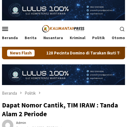
Loncat
ke
konten
Menu
Mobile
Beranda
Berita
Nusantara
Kriminal
Politik
Otomot
ecinta Domino di Tarakan Ikuti Turnamen MDC, Wali Kota Beri D
News Flash
Beranda
Politik
Dapat Nomor Cantik, TIM IRAW : Tanda
Alam 2 Periode
Admin