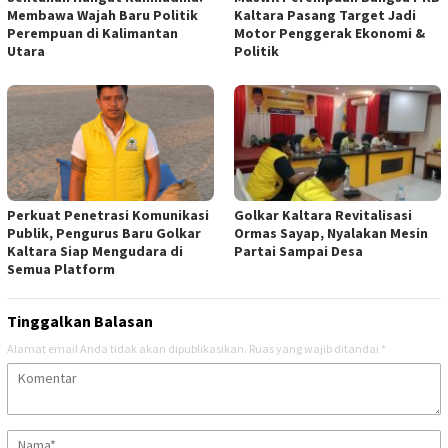
Membawa Wajah Baru Politik
Kaltara Pasang Target Jadi
Perempuan di Kalimantan
Motor Penggerak Ekonomi &
Utara
Politik
Perkuat Penetrasi Komunikasi
Golkar Kaltara Revitalisasi
Publik, Pengurus Baru Golkar
Ormas Sayap, Nyalakan Mesin
Kaltara Siap Mengudara di
Partai Sampai Desa
Semua Platform
Tinggalkan Balasan
Alamat email Anda tidak akan dipublikasikan.
Ruas yang wajib ditandai
*