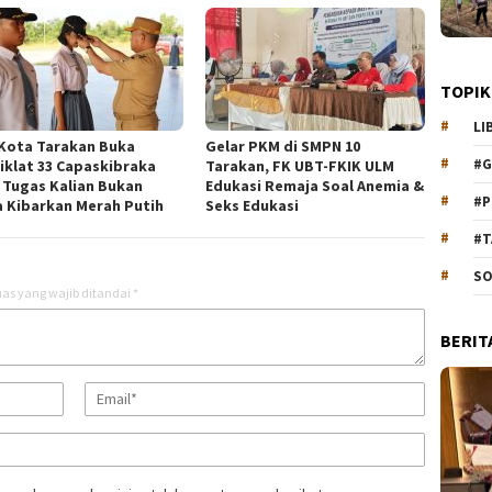
TOPIK
LI
 Kota Tarakan Buka
Gelar PKM di SMPN 10
#G
iklat 33 Capaskibraka
Tarakan, FK UBT-FKIK ULM
: Tugas Kalian Bukan
Edukasi Remaja Soal Anemia &
#P
 Kibarkan Merah Putih
Seks Edukasi
#T
SO
as yang wajib ditandai
*
BERIT