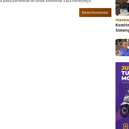
a pada peramban ini untuk komentar saya berikutnya.
PEMERI
Komitm
Sime