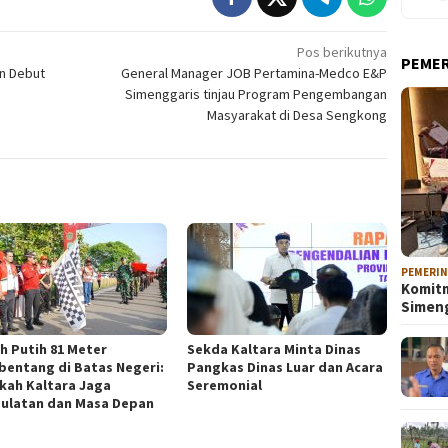
Pos berikutnya
PEME
an Debut
General Manager JOB Pertamina-Medco E&P
Simenggaris tinjau Program Pengembangan
Masyarakat di Desa Sengkong
PEMERI
Komitm
Sime
h Putih 81 Meter
Sekda Kaltara Minta Dinas
entang di Batas Negeri:
Pangkas Dinas Luar dan Acara
kah Kaltara Jaga
Seremonial
ulatan dan Masa Depan