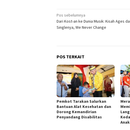
Navigasi
Pos sebelumnya
Dari Kost-an ke Dunia Musik: Kisah Ages d
pos
Singlenya, We Never Change
POS TERKAIT
Pemkot Tarakan Salurkan
Mera
Bantuan Alat Kesehatan dan
Memb
Dorong Kemandirian
Lang
Penyandang Disabilitas
Keda
Anak