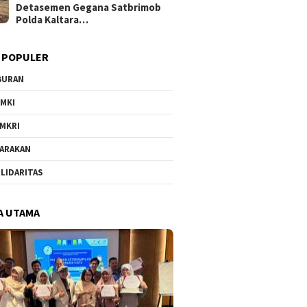
Detasemen Gegana Satbrimob
Polda Kaltara…
 POPULER
BURAN
MKI
MKRI
ARAKAN
LIDARITAS
A UTAMA