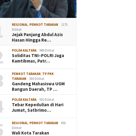
1
REGIONAL
,
PEMKOT TARAKAN
1175
Dilihat
Jejak Panjang Abdul Azis
Hasan Hingga Re…
2
POLDA KALTARA
949 Dilihat
Soliditas TNI–POLRI Jaga
Kamtibmas, Patr…
3
PEMKOT TARAKAN
,
TP PKK
TARAKAN
910 Dilihat
Gandeng Mahasiswa UGM
Bangun Daerah, TP …
4
POLDA KALTARA
910 Dilihat
Tebar Kepedulian di Hari
Jumat, Satbrimo…
5
REGIONAL
,
PEMKOT TARAKAN
891
Dilihat
Wali Kota Tarakan