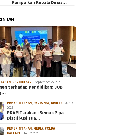
Kumpulkan Kepala Dinas…
RINTAH
NTAHAN
,
PENDIDIKAN
September 25, 2025
en terhadap Pendidikan; JOB
ng…
PEMERINTAHAN
,
REGIONAL
,
BERITA
Juni 8,
2025
PDAM Tarakan : Semua Pipa
Distribusi Tua…
PEMERINTAHAN
,
MEDIA
,
POLDA
KALTARA
Juni 2, 2025