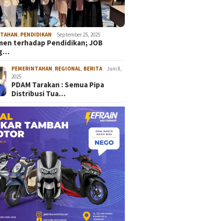
NTAHAN
,
PENDIDIKAN
September 25, 2025
en terhadap Pendidikan; JOB
ng…
PEMERINTAHAN
,
REGIONAL
,
BERITA
Juni 8,
2025
PDAM Tarakan : Semua Pipa
Distribusi Tua…