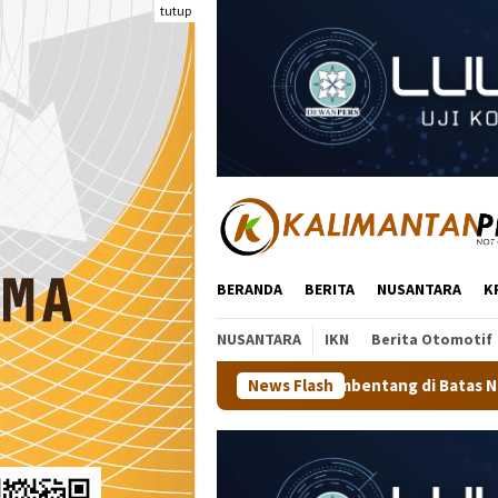
Loncat
tutup
ke
konten
BERANDA
BERITA
NUSANTARA
K
NUSANTARA
IKN
Berita Otomotif
tih 81 Meter Membentang di Batas Negeri: Langkah Kaltara Jag
News Flash