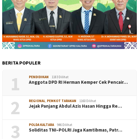
BERITA POPULER
1
PENDIDIKAN
1183 Dilihat
Anggota DPD RI Herman Kemper Cek Pencair…
2
REGIONAL
,
PEMKOT TARAKAN
1160 Dilihat
Jejak Panjang Abdul Azis Hasan Hingga Re…
3
POLDA KALTARA
946 Dilihat
Soliditas TNI–POLRI Jaga Kamtibmas, Patr…