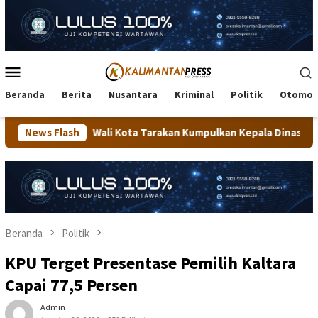
Loncat
ke
konten
Menu
Mobile
Beranda
Berita
Nusantara
Kriminal
Politik
Otomot
Wali Kota Tarakan Kumpulkan Kepala Dinas, Minta Kualitas Layana
News Flash
Beranda
Politik
KPU Terget Presentase Pemilih Kaltara
Capai 77,5 Persen
Admin