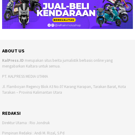
ABOUT US
KalPress.ID
merupakan situs berita jurnalistik berbasis online yang
mengabarkan Kaltara untuk semua.
PT. KALPRESS MEDIA UTAMA
Jl. Flamboyan Regency Blok A3 No.07 Karang Harapan, Tarakan Barat, Kota
Tarakan – Provinsi Kalimantan Utara
REDAKSI
Direktur Utama : Rio Jondruk
Pimpinan Redaksi : Andi M. Rizal, S.Pd