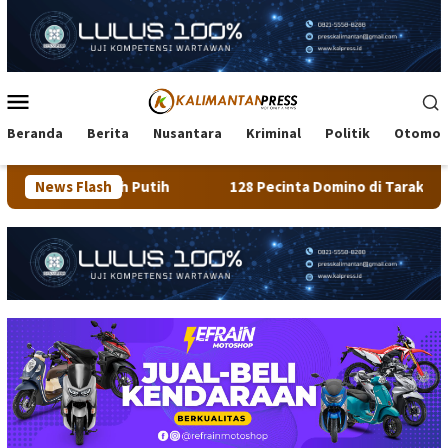
Loncat
ke
konten
Menu
Mobile
Beranda
Berita
Nusantara
Kriminal
Politik
Otomot
Putih
News Flash
128 Pecinta Domino di Tarakan Ikuti Turnamen MDC