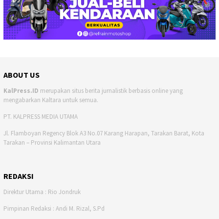
ABOUT US
KalPress.ID
merupakan situs berita jurnalistik berbasis online yang
mengabarkan Kaltara untuk semua.
PT. KALPRESS MEDIA UTAMA
Jl. Flamboyan Regency Blok A3 No.07 Karang Harapan, Tarakan Barat, Kota
Tarakan – Provinsi Kalimantan Utara
REDAKSI
Direktur Utama : Rio Jondruk
Pimpinan Redaksi : Andi M. Rizal, S.Pd