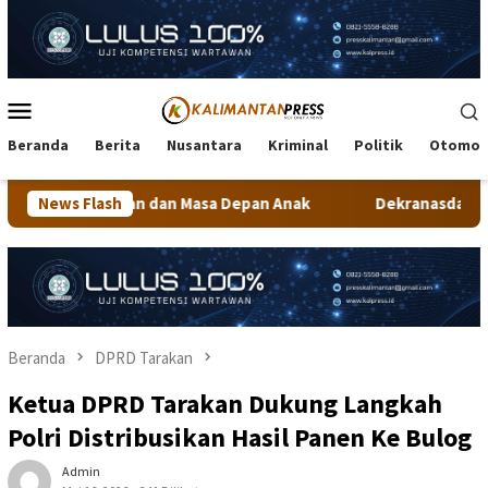
Loncat
ke
konten
Menu
Mobile
Beranda
Berita
Nusantara
Kriminal
Politik
Otomot
 Masa Depan Anak
News Flash
Dekranasda Tarakan Matangkan Persiapa
Beranda
DPRD Tarakan
Ketua DPRD Tarakan Dukung Langkah
Polri Distribusikan Hasil Panen Ke Bulog
Admin