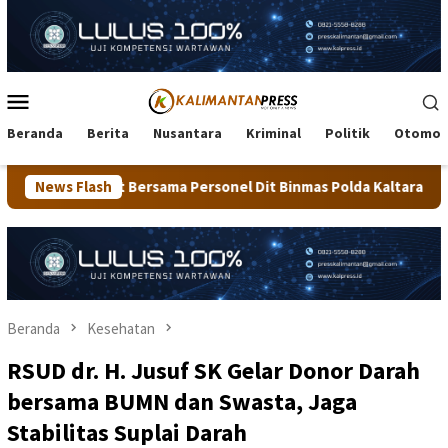
Loncat
ke
konten
Menu
Mobile
Beranda
Berita
Nusantara
Kriminal
Politik
Otomot
ma Personel Dit Binmas Polda Kaltara Salurkan Beras SPHP Kepad
News Flash
Beranda
Kesehatan
RSUD dr. H. Jusuf SK Gelar Donor Darah
bersama BUMN dan Swasta, Jaga
Stabilitas Suplai Darah