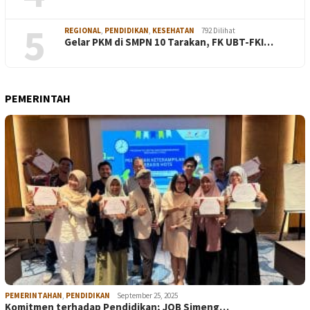
5
REGIONAL
,
PENDIDIKAN
,
KESEHATAN
792 Dilihat
Gelar PKM di SMPN 10 Tarakan, FK UBT-FKI…
PEMERINTAH
PEMERINTAHAN
,
PENDIDIKAN
September 25, 2025
Komitmen terhadap Pendidikan; JOB Simeng…