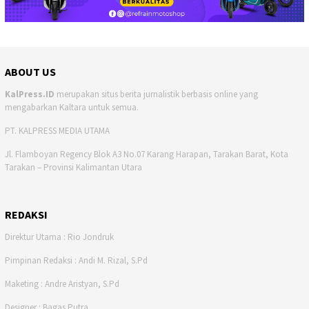
ABOUT US
KalPress.ID
merupakan situs berita jurnalistik berbasis online yang
mengabarkan Kaltara untuk semua.
PT. KALPRESS MEDIA UTAMA
Jl. Flamboyan Regency Blok A3 No.07 Karang Harapan, Tarakan Barat, Kota
Tarakan – Provinsi Kalimantan Utara
REDAKSI
Direktur Utama : Rio Jondruk
Pimpinan Redaksi : Andi M. Rizal, S.Pd
Maketing : Andre Aristyan, S.Pd
Designer : Bagas Putra