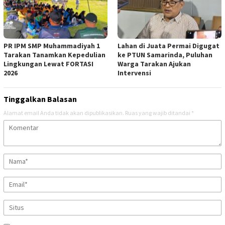
PR IPM SMP Muhammadiyah 1
Lahan di Juata Permai Digugat
Tarakan Tanamkan Kepedulian
ke PTUN Samarinda, Puluhan
Lingkungan Lewat FORTASI
Warga Tarakan Ajukan
2026
Intervensi
Tinggalkan Balasan
Alamat email Anda tidak akan dipublikasikan.
Ruas yang wajib ditandai
*