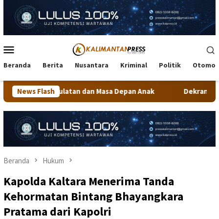
Loncat
ke
konten
Menu
Mobile
Beranda
Berita
Nusantara
Kriminal
Politik
Otomot
tan dan Masa Depan Anak
News Flash
Dekranasda Tarakan Matangkan P
Beranda
Hukum
Kapolda Kaltara Menerima Tanda
Kehormatan Bintang Bhayangkara
Pratama dari Kapolri