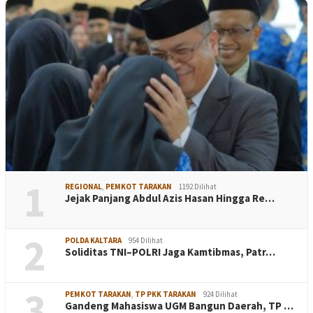
1
REGIONAL
,
PEMKOT TARAKAN
1192 Dilihat
Jejak Panjang Abdul Azis Hasan Hingga Re…
2
POLDA KALTARA
954 Dilihat
Soliditas TNI–POLRI Jaga Kamtibmas, Patr…
3
PEMKOT TARAKAN
,
TP PKK TARAKAN
924 Dilihat
Gandeng Mahasiswa UGM Bangun Daerah, TP …