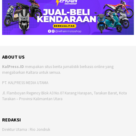
ABOUT US
KalPress.ID
merupakan situs berita jurnalistik berbasis online yang
mengabarkan Kaltara untuk semua.
PT. KALPRESS MEDIA UTAMA
Jl. Flamboyan Regency Blok A3 No.07 Karang Harapan, Tarakan Barat, Kota
Tarakan – Provinsi Kalimantan Utara
REDAKSI
Direktur Utama : Rio Jondruk