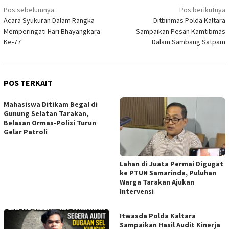
Navigasi
Pos sebelumnya
Pos berikutnya
Acara Syukuran Dalam Rangka
Ditbinmas Polda Kaltara
pos
Memperingati Hari Bhayangkara
Sampaikan Pesan Kamtibmas
Ke-77
Dalam Sambang Satpam
POS TERKAIT
Mahasiswa Ditikam Begal di
Gunung Selatan Tarakan,
Belasan Ormas-Polisi Turun
Gelar Patroli
Lahan di Juata Permai Digugat
ke PTUN Samarinda, Puluhan
Warga Tarakan Ajukan
Intervensi
Itwasda Polda Kaltara
Sampaikan Hasil Audit Kinerja