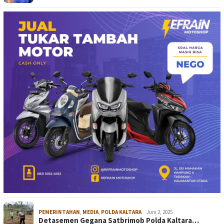
PEMERINTAHAN
,
MEDIA
,
POLDA KALTARA
Juni 2, 2025
Detasemen Gegana Satbrimob Polda Kaltara…