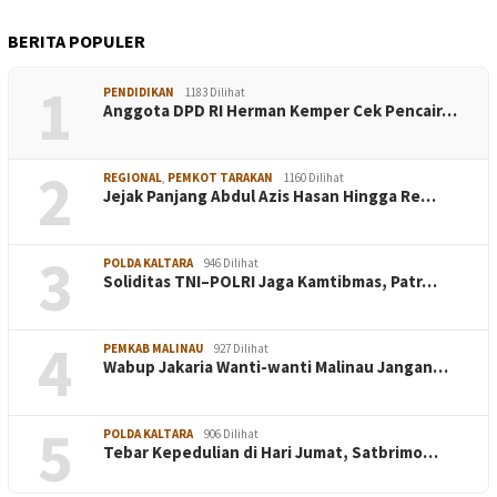
BERITA POPULER
1
PENDIDIKAN
1183 Dilihat
Anggota DPD RI Herman Kemper Cek Pencair…
2
REGIONAL
,
PEMKOT TARAKAN
1160 Dilihat
Jejak Panjang Abdul Azis Hasan Hingga Re…
3
POLDA KALTARA
946 Dilihat
Soliditas TNI–POLRI Jaga Kamtibmas, Patr…
4
PEMKAB MALINAU
927 Dilihat
Wabup Jakaria Wanti-wanti Malinau Jangan…
5
POLDA KALTARA
906 Dilihat
Tebar Kepedulian di Hari Jumat, Satbrimo…