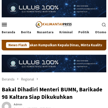
Loncat
ke
konten
Menu
Mobile
Beranda
Berita
Nusantara
Kriminal
Politik
Otomot
an Kumpulkan Kepala Dinas, Minta Kualitas Layanan Publik Diting
News Flash
Beranda
Regional
Bakal Dihadiri Menteri BUMN, Barikade
98 Kaltara Siap Dikukuhkan
Admin