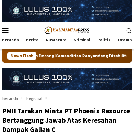
Loncat
ke
konten
Menu
Mobile
Beranda
Berita
Nusantara
Kriminal
Politik
Otomot
 Kemandirian Penyandang Disabilitas
News Flash
Merah Putih 81 Me
Beranda
Regional
PMII Tarakan Minta PT Phoenix Resource
Bertanggung Jawab Atas Keresahan
Dampak Galian C