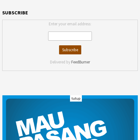
SUBSCRIBE
Enter your email address:
Delivered by
FeedBurner
tutup
INDEKS
KODE ETIK
KARIR
REDAKSI
PRIVACY POLICY
DISCLAIMER