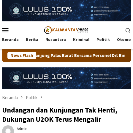
Loncat
ke
konten
Menu
Mobile
Beranda
Berita
Nusantara
Kriminal
Politik
Otomot
Palas Barat Bersama Personel Dit Binmas Polda Kaltara Salurkan
News Flash
Beranda
Politik
Undangan dan Kunjungan Tak Henti,
Dukungan U2OK Terus Mengalir
Admin