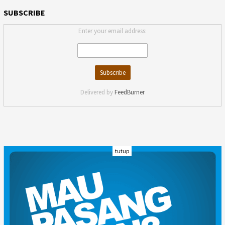
SUBSCRIBE
Enter your email address:
Delivered by
FeedBurner
tutup
INDEKS
KODE ETIK
KARIR
REDAKSI
PRIVACY POLICY
DISCLAIMER
TENTANG KAMI
KONTAK KAMI