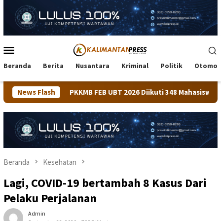
Loncat
ke
konten
Menu
Mobile
Beranda
Berita
Nusantara
Kriminal
Politik
Otomot
MB FEB UBT 2026 Diikuti 348 Mahasiswa, Dirangkaikan dengan 
News Flash
Beranda
Kesehatan
Lagi, COVID-19 bertambah 8 Kasus Dari
Pelaku Perjalanan
Admin