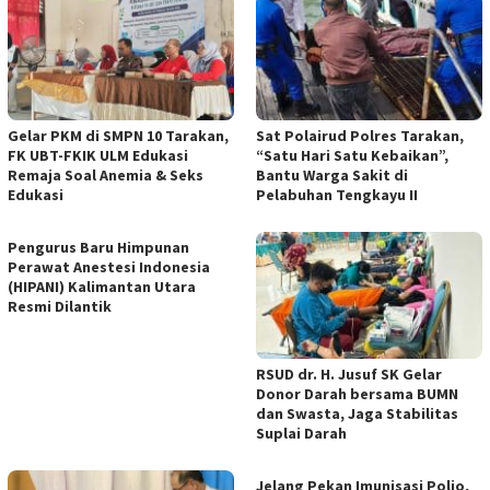
Gelar PKM di SMPN 10 Tarakan,
Sat Polairud Polres Tarakan,
FK UBT-FKIK ULM Edukasi
“Satu Hari Satu Kebaikan”,
Remaja Soal Anemia & Seks
Bantu Warga Sakit di
Edukasi
Pelabuhan Tengkayu II
Pengurus Baru Himpunan
Perawat Anestesi Indonesia
(HIPANI) Kalimantan Utara
Resmi Dilantik
RSUD dr. H. Jusuf SK Gelar
Donor Darah bersama BUMN
dan Swasta, Jaga Stabilitas
Suplai Darah
Jelang Pekan Imunisasi Polio,