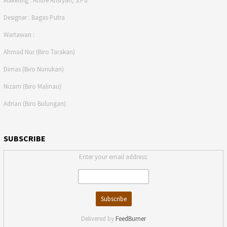
Maketing : Andre Aristyan, S.Pd
Designer : Bagas Putra
Wartawan :
Ahmad Nur (Biro Tarakan)
Dimas (Biro Nunukan)
Nizam (Biro Malinau)
Adrian (Biro Bulungan)
SUBSCRIBE
Enter your email address:
Delivered by
FeedBurner