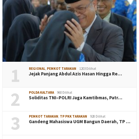
1
REGIONAL
,
PEMKOT TARAKAN
1203 Dilihat
Jejak Panjang Abdul Azis Hasan Hingga Re…
2
POLDA KALTARA
960 Dilihat
Soliditas TNI–POLRI Jaga Kamtibmas, Patr…
3
PEMKOT TARAKAN
,
TP PKK TARAKAN
928 Dilihat
Gandeng Mahasiswa UGM Bangun Daerah, TP …