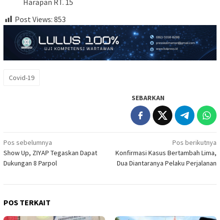
Harapan RT. 15
Post Views:
853
Covid-19
SEBARKAN
Navigasi
Pos sebelumnya
Pos berikutnya
Show Up, ZIYAP Tegaskan Dapat
Konfirmasi Kasus Bertambah Lima,
pos
Dukungan 8 Parpol
Dua Diantaranya Pelaku Perjalanan
POS TERKAIT