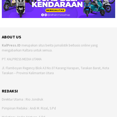
ABOUT US
KalPress.ID
merupakan situs berita jurnalistik berbasis online yang
mengabarkan Kaltara untuk semua.
PT. KALPRESS MEDIA UTAMA
Jl. Flamboyan Regency Blok A3 No.07 Karang Harapan, Tarakan Barat, Kota
Tarakan – Provinsi Kalimantan Utara
REDAKSI
Direktur Utama : Rio Jondruk
Pimpinan Redaksi : Andi M. Rizal, S.Pd