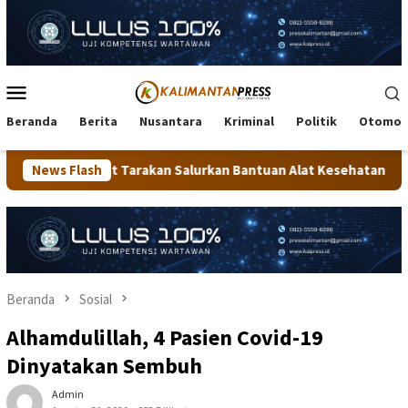
Loncat
ke
konten
Menu
Mobile
Beranda
Berita
Nusantara
Kriminal
Politik
Otomot
n Salurkan Bantuan Alat Kesehatan dan Dorong Kemandirian Pen
News Flash
Beranda
Sosial
Alhamdulillah, 4 Pasien Covid-19
Dinyatakan Sembuh
Admin