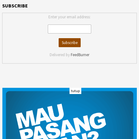
SUBSCRIBE
Enter your email address:
Delivered by
FeedBurner
tutup
INDEKS
KODE ETIK
KARIR
REDAKSI
PRIVACY POLICY
DISCLAIMER
TENTANG KAMI
KONTAK KAMI