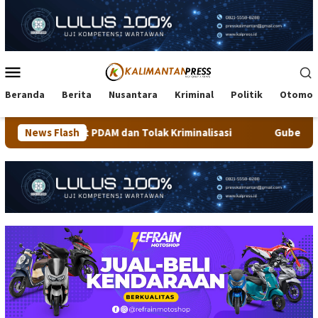
Loncat
ke
konten
Menu
Mobile
Beranda
Berita
Nusantara
Kriminal
Politik
Otomot
PDAM dan Tolak Kriminalisasi
News Flash
Gubernur Kaltara Jajal Trek