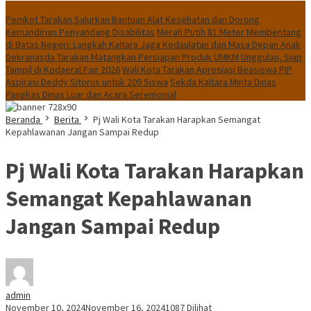
News Flash
Pemkot Tarakan Salurkan Bantuan Alat Kesehatan dan Dorong
Kemandirian Penyandang Disabilitas
Merah Putih 81 Meter Membentang
di Batas Negeri: Langkah Kaltara Jaga Kedaulatan dan Masa Depan Anak
Dekranasda Tarakan Matangkan Persiapan Produk UMKM Unggulan, Siap
Tampil di Kodaeral Fair 2026
Wali Kota Tarakan Apresiasi Beasiswa PIP
Aspirasi Deddy Sitorus untuk 209 Siswa
Sekda Kaltara Minta Dinas
Pangkas Dinas Luar dan Acara Seremonial
Beranda
Berita
Pj Wali Kota Tarakan Harapkan Semangat
Kepahlawanan Jangan Sampai Redup
Pj Wali Kota Tarakan Harapkan
Semangat Kepahlawanan
Jangan Sampai Redup
admin
November 10, 2024
November 16, 2024
1087 Dilihat