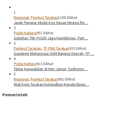
1
Regional
,
Pemkot Tarakan
1188 Dilihat
Jejak Panjang Abdul Azis Hasan Hingga Re…
2
Polda Kaltara
951 Dilihat
Soliditas TNI–POLRI Jaga Kamtibmas, Patr…
3
Pemkot Tarakan
,
TP PKK Tarakan
923 Dilihat
Gandeng Mahasiswa UGM Bangun Daerah, TP …
4
Polda Kaltara
913 Dilihat
Tebar Kepedulian di Hari Jumat, Satbrimo…
5
Regional
,
Pemkot Tarakan
901 Dilihat
Wali Kota Tarakan Kumpulkan Kepala Dinas…
Pemerintah