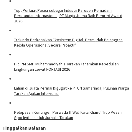
Top, Perkuat Posisi sebagai Industri Karoseri Pemadam
Berstandar Internasional, PT Munja Utama Raih Pemred Award
2026
Trakindo Perkenalkan Ekosistem Digital, Permudah Pelanggan
Kelola Operasional Secara Proaktif
PR IPM SMP Muhammadiyah 1 Tarakan Tanamkan Kepedulian
Lingkungan Lewat FORTASI 2026
Lahan di Juata Permai Digugat ke PTUN Samarinda, Puluhan Warga
Tarakan Ajukan Intervensi
Pelepasan Kontingen Porwada II: Wali Kota Khairul Titip Pesan
Sportivitas untuk Jurnalis Tarakan
Tinggalkan Balasan