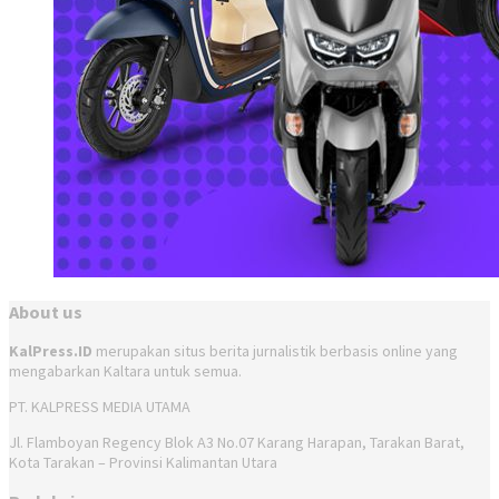
About us
KalPress.ID
merupakan situs berita jurnalistik berbasis online yang
mengabarkan Kaltara untuk semua.
PT. KALPRESS MEDIA UTAMA
Jl. Flamboyan Regency Blok A3 No.07 Karang Harapan, Tarakan Barat,
Kota Tarakan – Provinsi Kalimantan Utara