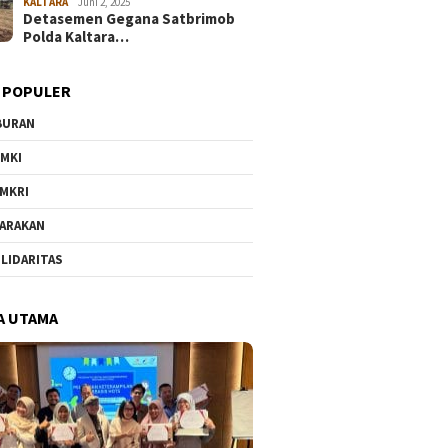
KALTARA
Juni 2, 2025
Detasemen Gegana Satbrimob
Polda Kaltara…
 POPULER
BURAN
MKI
MKRI
ARAKAN
LIDARITAS
A UTAMA