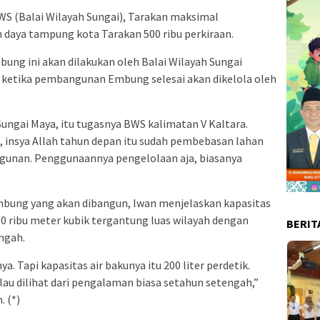
WS (Balai Wilayah Sungai), Tarakan maksimal
aya tampung kota Tarakan 500 ribu perkiraan.
ung ini akan dilakukan oleh Balai Wilayah Sungai
a ketika pembangunan Embung selesai akan dikelola oleh
ungai Maya, itu tugasnya BWS kalimatan V Kaltara.
, insya Allah tahun depan itu sudah pembebasan lahan
gunan. Penggunaannya pengelolaan aja, biasanya
mbung yang akan dibangun, Iwan menjelaskan kapasitas
0 ribu meter kubik tergantung luas wilayah dengan
BERIT
ngah.
ya. Tapi kapasitas air bakunya itu 200 liter perdetik.
alau dilihat dari pengalaman biasa setahun setengah,”
 (*)