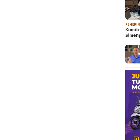
PEMERI
Komitm
Sime