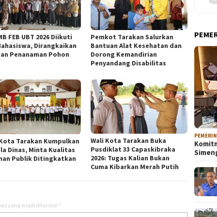
PEME
B FEB UBT 2026 Diikuti
Pemkot Tarakan Salurkan
Mahasiswa, Dirangkaikan
Bantuan Alat Kesehatan dan
an Penanaman Pohon
Dorong Kemandirian
Penyandang Disabilitas
PEMERI
Wali Kota Tarakan Buka
 Kota Tarakan Kumpulkan
Komitm
Pusdiklat 33 Capaskibraka
la Dinas, Minta Kualitas
Sime
2026: Tugas Kalian Bukan
nan Publik Ditingkatkan
Cuma Kibarkan Merah Putih
as yang wajib ditandai
*