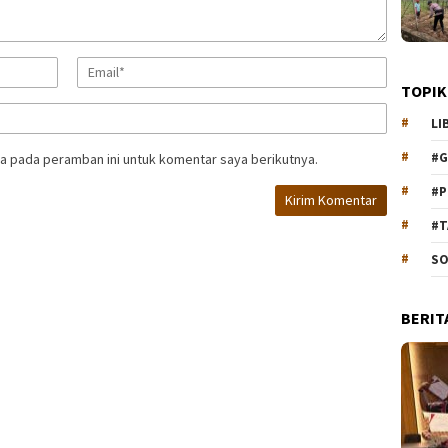
TOPIK
LI
#G
a pada peramban ini untuk komentar saya berikutnya.
#P
#T
SO
BERIT