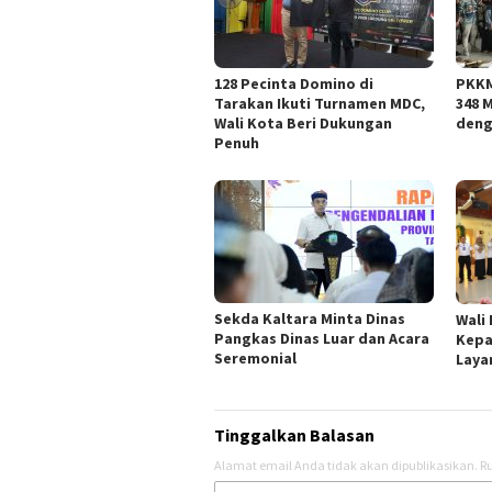
128 Pecinta Domino di
PKKM
Tarakan Ikuti Turnamen MDC,
348 
Wali Kota Beri Dukungan
deng
Penuh
Sekda Kaltara Minta Dinas
Wali
Pangkas Dinas Luar dan Acara
Kepa
Seremonial
Laya
Tinggalkan Balasan
Alamat email Anda tidak akan dipublikasikan.
Ru