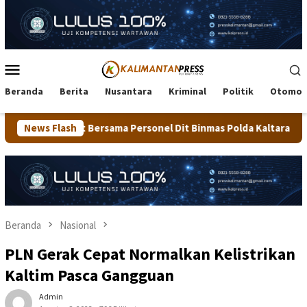
Loncat
ke
konten
Menu
Mobile
Beranda
Berita
Nusantara
Kriminal
Politik
Otomot
ma Personel Dit Binmas Polda Kaltara Salurkan Beras SPHP Kepa
News Flash
Beranda
Nasional
PLN Gerak Cepat Normalkan Kelistrikan
Kaltim Pasca Gangguan
Admin