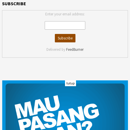
SUBSCRIBE
Enter your email address:
Delivered by
FeedBurner
tutup
INDEKS
KODE ETIK
KARIR
REDAKSI
PRIVACY POLICY
DISCLAIMER
TENTANG KAMI
KONTAK KAMI