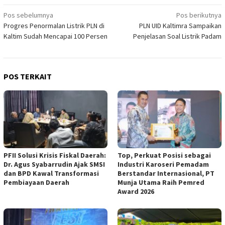
Navigasi
Pos sebelumnya
Pos berikutnya
Progres Penormalan Listrik PLN di
PLN UID Kaltimra Sampaikan
pos
Kaltim Sudah Mencapai 100 Persen
Penjelasan Soal Listrik Padam
POS TERKAIT
PFII Solusi Krisis Fiskal Daerah:
Top, Perkuat Posisi sebagai
Dr. Agus Syabarrudin Ajak SMSI
Industri Karoseri Pemadam
dan BPD Kawal Transformasi
Berstandar Internasional, PT
Pembiayaan Daerah
Munja Utama Raih Pemred
Award 2026