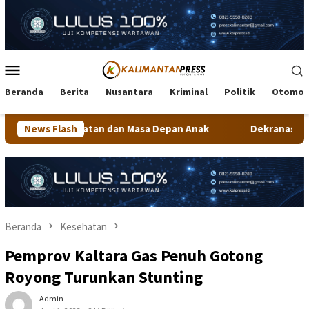
Loncat
ke
konten
Menu
Mobile
Beranda
Berita
Nusantara
Kriminal
Politik
Otomot
an Masa Depan Anak
News Flash
Dekranasda Tarakan Matangkan Persi
Beranda
Kesehatan
Pemprov Kaltara Gas Penuh Gotong
Royong Turunkan Stunting
Admin