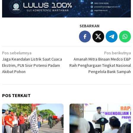
SEBARKAN
Navigasi
Pos sebelumnya
Pos berikutnya
Jaga Keandalan Listrik Saat Cuaca
Amanah Mitra Binaan Medco E&P
pos
Ekstrim, PLN Sisir Potensi Padam
Raih Penghargaan Tingkat Nasional
Akibat Pohon
Pengelola Bank Sampah
POS TERKAIT