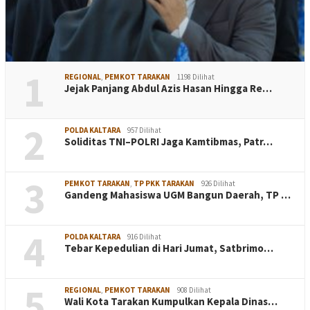
1
REGIONAL
,
PEMKOT TARAKAN
1198 Dilihat
Jejak Panjang Abdul Azis Hasan Hingga Re…
2
POLDA KALTARA
957 Dilihat
Soliditas TNI–POLRI Jaga Kamtibmas, Patr…
3
PEMKOT TARAKAN
,
TP PKK TARAKAN
926 Dilihat
Gandeng Mahasiswa UGM Bangun Daerah, TP …
4
POLDA KALTARA
916 Dilihat
Tebar Kepedulian di Hari Jumat, Satbrimo…
5
REGIONAL
,
PEMKOT TARAKAN
908 Dilihat
Wali Kota Tarakan Kumpulkan Kepala Dinas…