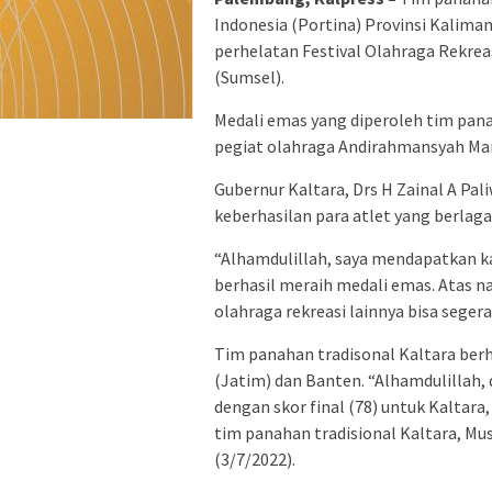
Indonesia (Portina) Provinsi Kalima
perhelatan Festival Olahraga Rekrea
(Sumsel).
Medali emas yang diperoleh tim pan
pegiat olahraga Andirahmansyah Mark
Gubernur Kaltara, Drs H Zainal A P
keberhasilan para atlet yang berlaga
“Alhamdulillah, saya mendapatkan k
berhasil meraih medali emas. Atas
olahraga rekreasi lainnya bisa seger
Tim panahan tradisonal Kaltara ber
(Jatim) dan Banten. “Alhamdulillah,
dengan skor final (78) untuk Kaltara
tim panahan tradisional Kaltara, Mu
(3/7/2022).