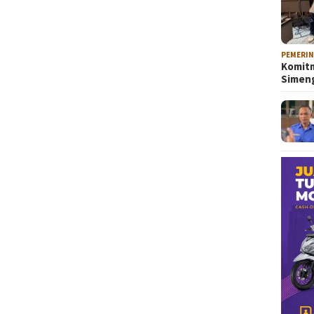
PEMERI
Komitm
Sime