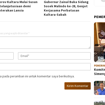
rov Kaltara Mulai Susun
Gubernur Zainal Buka Sidang
Kelanjutusiaan demi
Sosek Malindo ke-28, Genjot
hterakan Lansia
Kerjasama Perbatasan
Kaltara-Sabah
PEME
as yang wajib ditandai
*
PEMERI
Komitm
Sime
a pada peramban ini untuk komentar saya berikutnya.