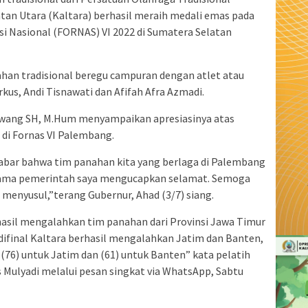
ntan Utara (Kaltara) berhasil meraih medali emas pada
si Nasional (FORNAS) VI 2022 di Sumatera Selatan
ahan tradisional beregu campuran dengan atlet atau
us, Andi Tisnawati dan Afifah Afra Azmadi.
aliwang SH, M.Hum menyampaikan apresiasinya atas
 di Fornas VI Palembang.
abar bahwa tim panahan kita yang berlaga di Palembang
 nama pemerintah saya mengucapkan selamat. Semoga
a menyusul,”terang Gubernur, Ahad (3/7) siang.
hasil mengalahkan tim panahan dari Provinsi Jawa Timur
 difinal Kaltara berhasil mengalahkan Jatim dan Banten,
, (76) untuk Jatim dan (61) untuk Banten” kata pelatih
s Mulyadi melalui pesan singkat via WhatsApp, Sabtu