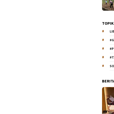
TOPIK
LI
#G
#P
#T
SO
BERIT