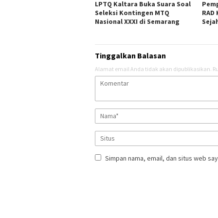
LPTQ Kaltara Buka Suara Soal
Pemp
Seleksi Kontingen MTQ
RAD 
Nasional XXXI di Semarang
Seja
Tinggalkan Balasan
Alamat email Anda tidak akan dipublikasikan.
Ru
Simpan nama, email, dan situs web say