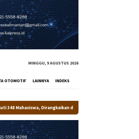
MINGGU, 9 AGUSTUS 2026
TA OTOMOTIF
LAINNYA
INDEKS
angkaikan dengan Penanaman Pohon
Bupati Wempi Resmi T