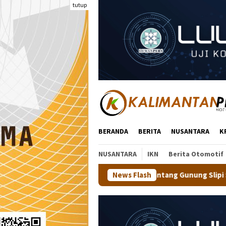
Loncat
tutup
ke
konten
BERANDA
BERITA
NUSANTARA
K
NUSANTARA
IKN
Berita Otomotif
tara Jajal Trek Menantang Gunung Slipi Sejauh 7,5 Km Bareng 600
News Flash