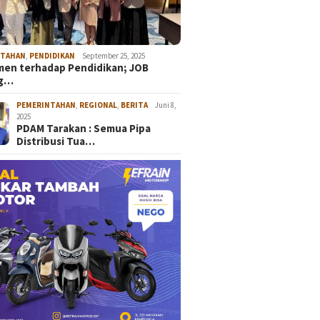
NTAHAN
,
PENDIDIKAN
September 25, 2025
en terhadap Pendidikan; JOB
ng…
PEMERINTAHAN
,
REGIONAL
,
BERITA
Juni 8,
2025
PDAM Tarakan : Semua Pipa
Distribusi Tua…