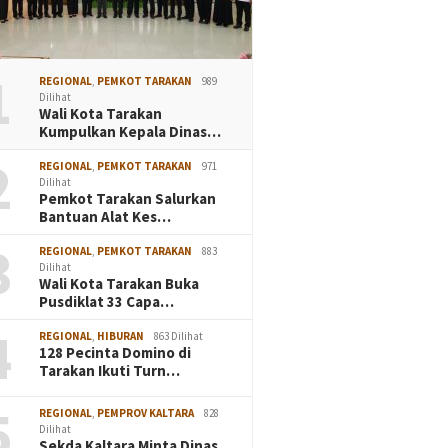
1
REGIONAL
,
PEMKOT TARAKAN
989
Dilihat
Wali Kota Tarakan
Kumpulkan Kepala Dinas…
2
REGIONAL
,
PEMKOT TARAKAN
971
Dilihat
Pemkot Tarakan Salurkan
Bantuan Alat Kes…
3
REGIONAL
,
PEMKOT TARAKAN
883
Dilihat
Wali Kota Tarakan Buka
Pusdiklat 33 Capa…
4
REGIONAL
,
HIBURAN
863 Dilihat
128 Pecinta Domino di
Tarakan Ikuti Turn…
5
REGIONAL
,
PEMPROV KALTARA
828
Dilihat
Sekda Kaltara Minta Dinas