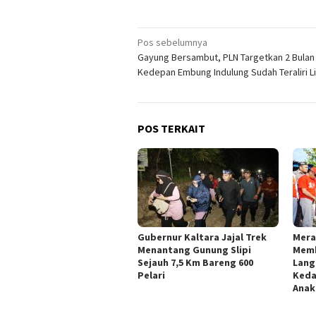
Navigasi
Pos sebelumnya
Gayung Bersambut, PLN Targetkan 2 Bulan
pos
Kedepan Embung Indulung Sudah Teraliri Li
POS TERKAIT
Gubernur Kaltara Jajal Trek
Mera
Menantang Gunung Slipi
Memb
Sejauh 7,5 Km Bareng 600
Lang
Pelari
Keda
Anak