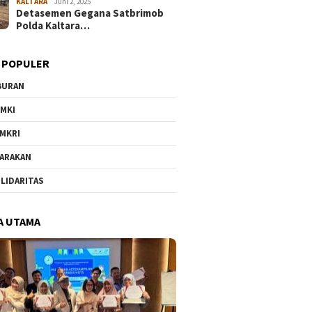
KALTARA
Juni 2, 2025
Detasemen Gegana Satbrimob
Polda Kaltara…
 POPULER
BURAN
MKI
MKRI
ARAKAN
LIDARITAS
A UTAMA