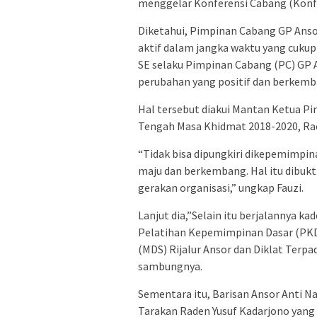
menggelar Konferensi Cabang (Konfe
Diketahui, Pimpinan Cabang GP Ans
aktif dalam jangka waktu yang cukup
SE selaku Pimpinan Cabang (PC) GP
perubahan yang positif dan berkemb
Hal tersebut diakui Mantan Ketua 
Tengah Masa Khidmat 2018-2020, Rac
“Tidak bisa dipungkiri dikepemimpi
maju dan berkembang. Hal itu dibukti
gerakan organisasi,” ungkap Fauzi.
Lanjut dia,”Selain itu berjalannya ka
Pelatihan Kepemimpinan Dasar (PKD) 
(MDS) Rijalur Ansor dan Diklat Terpa
sambungnya.
Sementara itu, Barisan Ansor Anti N
Tarakan Raden Yusuf Kadarjono yang 