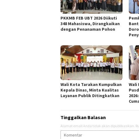
PKKMB FEB UBT 2026 Diikuti
Pemk
348 Mahasiswa, Dirangkaikan
Bant
dengan Penanaman Pohon
Doro
Peny
Wali Kota Tarakan Kumpulkan
Wali
Kepala Dinas, Minta Kualitas
Pusd
Layanan Publik Ditingkatkan
2026
Cuma
Tinggalkan Balasan
Alamat email Anda tidak akan dipublikasikan.
Ru