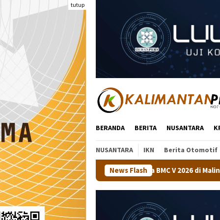
Loncat
tutup
ke
konten
BERANDA
BERITA
NUSANTARA
K
NUSANTARA
IKN
Berita Otomotif
araan Tenis Meja BMC V 2026 di Malinau
News Flash
Kapolsek Tanjung