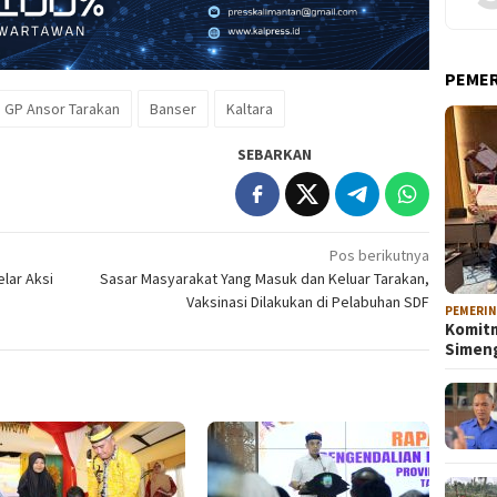
PEME
GP Ansor Tarakan
Banser
Kaltara
SEBARKAN
Pos berikutnya
lar Aksi
Sasar Masyarakat Yang Masuk dan Keluar Tarakan,
Vaksinasi Dilakukan di Pelabuhan SDF
PEMERI
Komitm
Sime