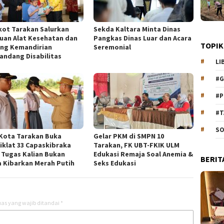
ot Tarakan Salurkan
Sekda Kaltara Minta Dinas
uan Alat Kesehatan dan
Pangkas Dinas Luar dan Acara
TOPIK
ng Kemandirian
Seremonial
andang Disabilitas
LI
#G
#P
#T
SO
 Kota Tarakan Buka
Gelar PKM di SMPN 10
iklat 33 Capaskibraka
Tarakan, FK UBT-FKIK ULM
: Tugas Kalian Bukan
Edukasi Remaja Soal Anemia &
BERIT
 Kibarkan Merah Putih
Seks Edukasi
as yang wajib ditandai
*