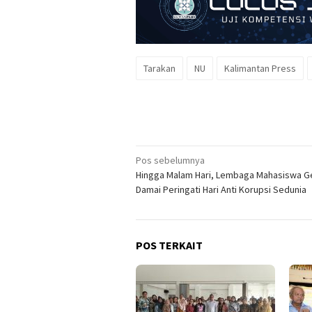
Tarakan
NU
Kalimantan Press
Navigasi
Pos sebelumnya
Hingga Malam Hari, Lembaga Mahasiswa Ge
pos
Damai Peringati Hari Anti Korupsi Sedunia
POS TERKAIT