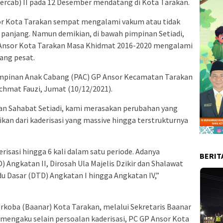
rcab) II pada 12 Desember mendatang di Kota Tarakan.
or Kota Tarakan sempat mengalami vakum atau tidak
 panjang. Namun demikian, di bawah pimpinan Setiadi,
 Ansor Kota Tarakan Masa Khidmat 2016-2020 mengalami
ang pesat.
Pimpinan Anak Cabang (PAC) GP Ansor Kecamatan Tarakan
hmat Fauzi, Jumat (10/12/2021).
nan Sahabat Setiadi, kami merasakan perubahan yang
kan dari kaderisasi yang massive hingga terstrukturnya
derisasi hingga 6 kali dalam satu periode. Adanya
BERIT
Angkatan II, Dirosah Ula Majelis Dzikir dan Shalawat
du Dasar (DTD) Angkatan I hingga Angkatan IV,”
arkoba (Baanar) Kota Tarakan, melalui Sekretaris Baanar
mengaku selain persoalan kaderisasi, PC GP Ansor Kota