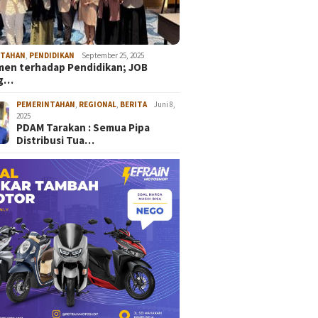
NTAHAN
,
PENDIDIKAN
September 25, 2025
en terhadap Pendidikan; JOB
ng…
PEMERINTAHAN
,
REGIONAL
,
BERITA
Juni 8,
2025
PDAM Tarakan : Semua Pipa
Distribusi Tua…