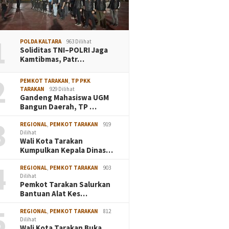
1
POLDA KALTARA
963 Dilihat
Soliditas TNI–POLRI Jaga
Kamtibmas, Patr…
2
PEMKOT TARAKAN
,
TP PKK
TARAKAN
929 Dilihat
Gandeng Mahasiswa UGM
Bangun Daerah, TP …
3
REGIONAL
,
PEMKOT TARAKAN
919
Dilihat
Wali Kota Tarakan
Kumpulkan Kepala Dinas…
4
REGIONAL
,
PEMKOT TARAKAN
903
Dilihat
Pemkot Tarakan Salurkan
Bantuan Alat Kes…
5
REGIONAL
,
PEMKOT TARAKAN
812
Dilihat
Wali Kota Tarakan Buka