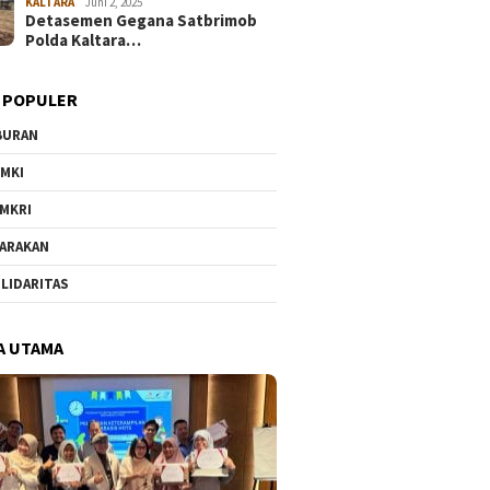
KALTARA
Juni 2, 2025
Detasemen Gegana Satbrimob
Polda Kaltara…
 POPULER
BURAN
MKI
MKRI
ARAKAN
LIDARITAS
A UTAMA