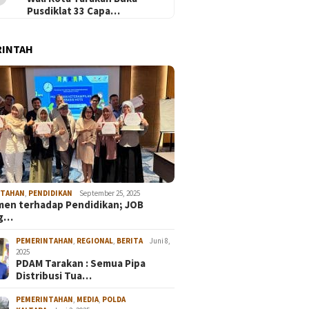
Pusdiklat 33 Capa…
RINTAH
NTAHAN
,
PENDIDIKAN
September 25, 2025
en terhadap Pendidikan; JOB
ng…
PEMERINTAHAN
,
REGIONAL
,
BERITA
Juni 8,
2025
PDAM Tarakan : Semua Pipa
Distribusi Tua…
PEMERINTAHAN
,
MEDIA
,
POLDA