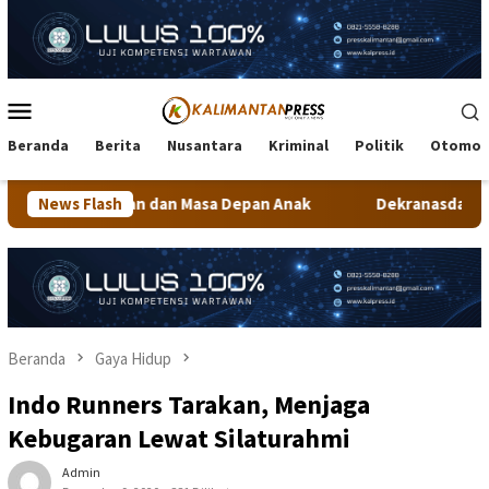
Loncat
ke
konten
Menu
Mobile
Beranda
Berita
Nusantara
Kriminal
Politik
Otomot
 Masa Depan Anak
News Flash
Dekranasda Tarakan Matangkan Persiapa
Beranda
Gaya Hidup
Indo Runners Tarakan, Menjaga
Kebugaran Lewat Silaturahmi
Admin