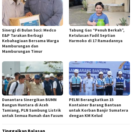
Sinergi di Bulan Suci: Medco
Tabung Gas “Penuh Berkah”,
E&P Tarakan Berbagi
Ketulusan Fadil Septian
Kebahagiaan Bersama Warga
Harmoko di 17 Ramadannya
Mamburungan dan
Mamburungan Timur
Danantara Sinergikan BUMN
PELNI Berangkatkan 15
Bangun Huntara di Aceh
Kontainer Barang Bantuan
Tamiang, PLN Sambung Listrik
untuk Korban Banjir Sumatera
untuk Semua Rumah dan Fasum
dengan KM Kelud
Tinggalkan Balasan