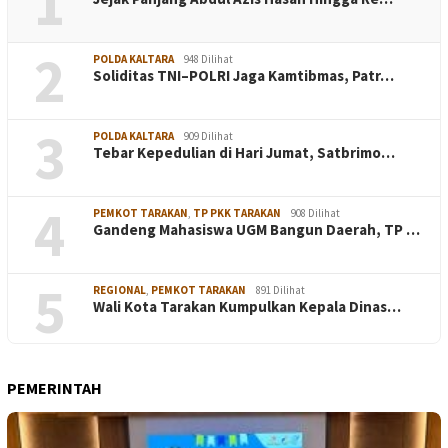
1
2
POLDA KALTARA
948 Dilihat
Soliditas TNI–POLRI Jaga Kamtibmas, Patr…
3
POLDA KALTARA
909 Dilihat
Tebar Kepedulian di Hari Jumat, Satbrimo…
4
PEMKOT TARAKAN
,
TP PKK TARAKAN
908 Dilihat
Gandeng Mahasiswa UGM Bangun Daerah, TP …
5
REGIONAL
,
PEMKOT TARAKAN
891 Dilihat
Wali Kota Tarakan Kumpulkan Kepala Dinas…
PEMERINTAH