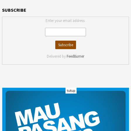
SUBSCRIBE
Enter your email address:
Delivered by
FeedBurner
tutup
INDEKS
KODE ETIK
KARIR
REDAKSI
PRIVACY POLICY
DISCLAIMER