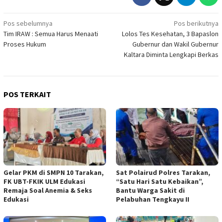
Navigasi
Pos sebelumnya
Pos berikutnya
Tim IRAW : Semua Harus Menaati
Lolos Tes Kesehatan, 3 Bapaslon
pos
Proses Hukum
Gubernur dan Wakil Gubernur
Kaltara Diminta Lengkapi Berkas
POS TERKAIT
Gelar PKM di SMPN 10 Tarakan,
Sat Polairud Polres Tarakan,
FK UBT-FKIK ULM Edukasi
“Satu Hari Satu Kebaikan”,
Remaja Soal Anemia & Seks
Bantu Warga Sakit di
Edukasi
Pelabuhan Tengkayu II