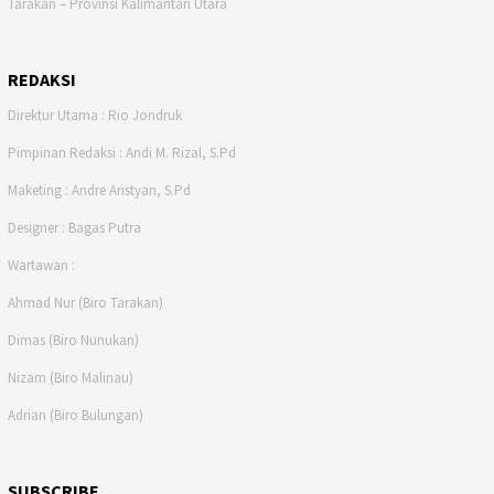
Tarakan – Provinsi Kalimantan Utara
REDAKSI
Direktur Utama : Rio Jondruk
Pimpinan Redaksi : Andi M. Rizal, S.Pd
Maketing : Andre Aristyan, S.Pd
Designer : Bagas Putra
Wartawan :
Ahmad Nur (Biro Tarakan)
Dimas (Biro Nunukan)
Nizam (Biro Malinau)
Adrian (Biro Bulungan)
SUBSCRIBE