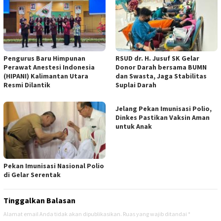
Pengurus Baru Himpunan
RSUD dr. H. Jusuf SK Gelar
Perawat Anestesi Indonesia
Donor Darah bersama BUMN
(HIPANI) Kalimantan Utara
dan Swasta, Jaga Stabilitas
Resmi Dilantik
Suplai Darah
Jelang Pekan Imunisasi Polio,
Dinkes Pastikan Vaksin Aman
untuk Anak
Pekan Imunisasi Nasional Polio
di Gelar Serentak
Tinggalkan Balasan
Alamat email Anda tidak akan dipublikasikan.
Ruas yang wajib ditandai
*