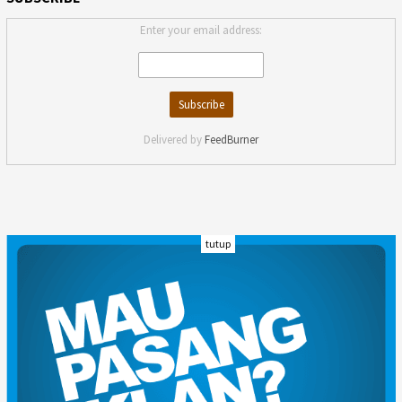
Enter your email address:
Delivered by
FeedBurner
tutup
INDEKS
KODE ETIK
KARIR
REDAKSI
PRIVACY POLICY
DISCLAIMER
TENTANG KAMI
KONTAK KAMI
FORM PENGADUAN
PEDOMAN MEDIA SIBER