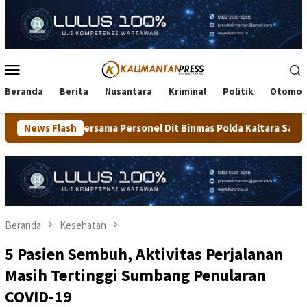
Loncat
ke
konten
Menu
Mobile
Beranda
Berita
Nusantara
Kriminal
Politik
Otomot
 Personel Dit Binmas Polda Kaltara Salurkan Beras SPHP Kepada 
News Flash
Beranda
Kesehatan
5 Pasien Sembuh, Aktivitas Perjalanan
Masih Tertinggi Sumbang Penularan
COVID-19