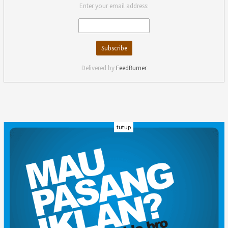
Enter your email address:
Delivered by
FeedBurner
tutup
INDEKS
KODE ETIK
KARIR
REDAKSI
PRIVACY POLICY
DISCLAIMER
TENTANG KAMI
KONTAK KAMI
FORM PENGADUAN
PEDOMAN MEDIA SIBER