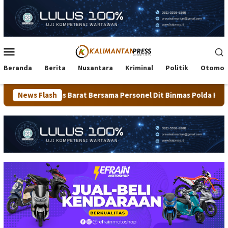
Loncat
ke
konten
Menu
Mobile
Beranda
Berita
Nusantara
Kriminal
Politik
Otomot
Barat Bersama Personel Dit Binmas Polda Kaltara Salurkan Beras
News Flash