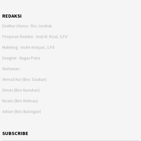
REDAKSI
Direktur Utama : Rio Jondruk
Pimpinan Redaksi : Andi M. Rizal, S.Pd
Maketing : Andre Aristyan, S.Pd
Designer : Bagas Putra
Wartawan :
Ahmad Nur (Biro Tarakan)
Dimas (Biro Nunukan)
Nizam (Biro Malinau)
Adrian (Biro Bulungan)
SUBSCRIBE