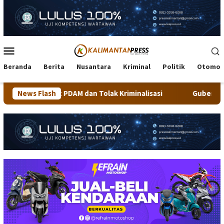
Loncat
ke
konten
Menu
Mobile
Beranda
Berita
Nusantara
Kriminal
Politik
Otomot
DAM dan Tolak Kriminalisasi
News Flash
Gubernur Kaltara Jajal Trek