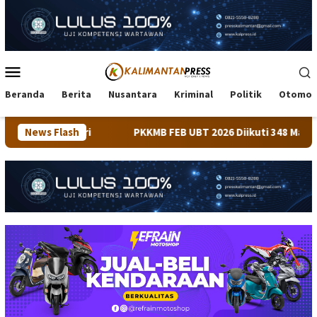
Loncat
ke
konten
Menu
Mobile
Beranda
Berita
Nusantara
Kriminal
Politik
Otomot
i
News Flash
PKKMB FEB UBT 2026 Diikuti 348 Mahasiswa, Dirangkai