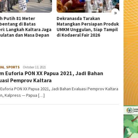
»
anasda Tarakan
Wali Kota Tarakan Apresiasi
Sekda 
ngkan Persiapan Produk
Beasiswa PIP Aspirasi Deddy
Pangka
 Unggulan, Siap Tampil
Sitorus untuk 209 Siswa
Serem
daeral Fair 2026
NAL
,
SPORTS
admin
Oktober 13, 2021
m Euforia PON XX Papua 2021, Jadi Bahan
uasi Pemprov Kaltara
Euforia PON XX Papua 2021, Jadi Bahan Evaluasi Pemprov Kaltara
n, Kalpress — Papua […]