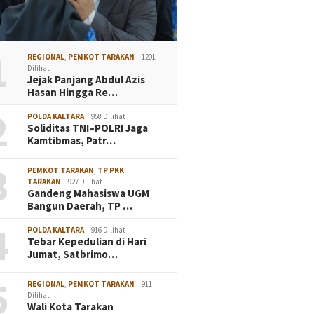
1
REGIONAL
,
PEMKOT TARAKAN
1201
Dilihat
Jejak Panjang Abdul Azis
Hasan Hingga Re…
2
POLDA KALTARA
958 Dilihat
Soliditas TNI–POLRI Jaga
Kamtibmas, Patr…
3
PEMKOT TARAKAN
,
TP PKK
TARAKAN
927 Dilihat
Gandeng Mahasiswa UGM
Bangun Daerah, TP …
4
POLDA KALTARA
916 Dilihat
Tebar Kepedulian di Hari
Jumat, Satbrimo…
5
REGIONAL
,
PEMKOT TARAKAN
911
Dilihat
Wali Kota Tarakan