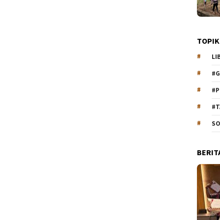
TOPIK
LI
#G
#P
#T
SO
BERIT