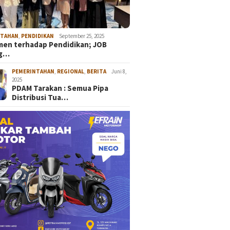
NTAHAN
,
PENDIDIKAN
September 25, 2025
en terhadap Pendidikan; JOB
ng…
PEMERINTAHAN
,
REGIONAL
,
BERITA
Juni 8,
2025
PDAM Tarakan : Semua Pipa
Distribusi Tua…