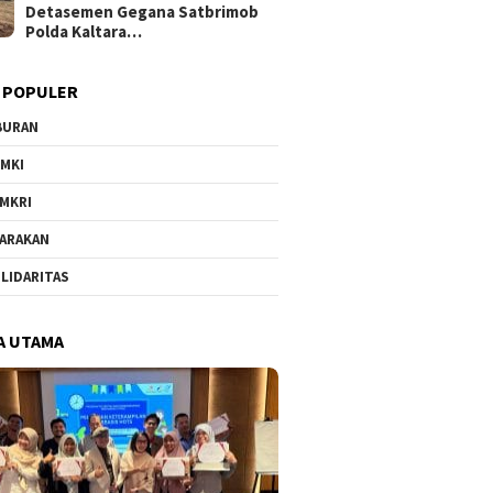
Detasemen Gegana Satbrimob
Polda Kaltara…
 POPULER
BURAN
MKI
MKRI
ARAKAN
LIDARITAS
A UTAMA