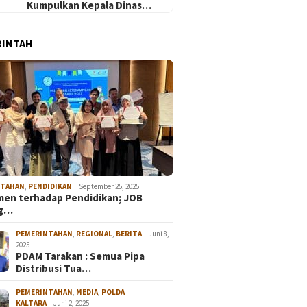
Kumpulkan Kepala Dinas…
RINTAH
NTAHAN
,
PENDIDIKAN
September 25, 2025
en terhadap Pendidikan; JOB
ng…
PEMERINTAHAN
,
REGIONAL
,
BERITA
Juni 8,
2025
PDAM Tarakan : Semua Pipa
Distribusi Tua…
PEMERINTAHAN
,
MEDIA
,
POLDA
KALTARA
Juni 2, 2025