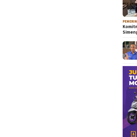
PEMERI
Komitm
Sime