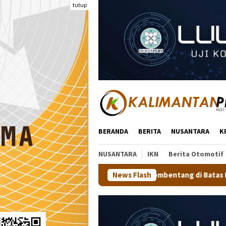
Loncat
tutup
ke
konten
BERANDA
BERITA
NUSANTARA
K
NUSANTARA
IKN
Berita Otomotif
h Putih 81 Meter Membentang di Batas Negeri: Langkah Kaltara 
News Flash