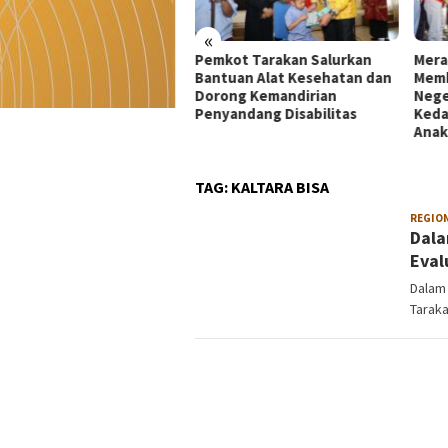
«
kot Tarakan Salurkan
Merah Putih 81 Meter
Dekr
tuan Alat Kesehatan dan
Membentang di Batas
Mata
rong Kemandirian
Negeri: Langkah Kaltara Jaga
UMKM
yandang Disabilitas
Kedaulatan dan Masa Depan
di Ko
Anak
TAG:
KALTARA BISA
REGIO
Dala
Eval
Dalam 
Taraka