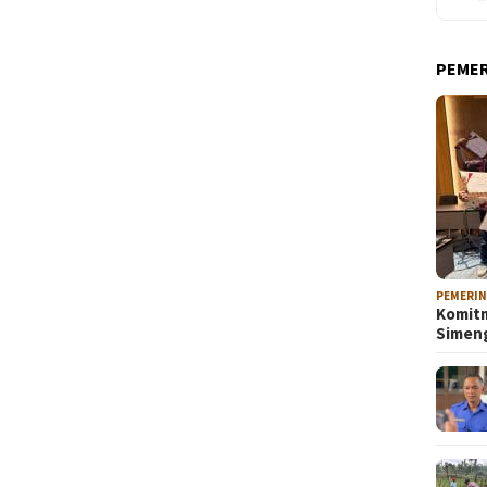
PEME
PEMERI
Komitm
Sime