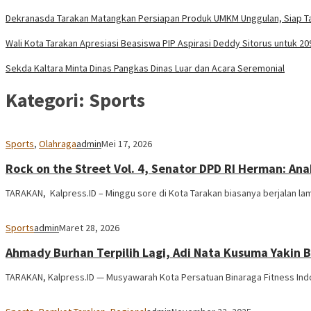
Dekranasda Tarakan Matangkan Persiapan Produk UMKM Unggulan, Siap Tam
Wali Kota Tarakan Apresiasi Beasiswa PIP Aspirasi Deddy Sitorus untuk 20
Sekda Kaltara Minta Dinas Pangkas Dinas Luar dan Acara Seremonial
Kategori:
Sports
Sports
,
Olahraga
admin
Mei 17, 2026
Rock on the Street Vol. 4, Senator DPD RI Herman: An
TARAKAN, Kalpress.ID – Minggu sore di Kota Tarakan biasanya berjalan la
Sports
admin
Maret 28, 2026
Ahmady Burhan Terpilih Lagi, Adi Nata Kusuma Yakin
​TARAKAN, Kalpress.ID — Musyawarah Kota Persatuan Binaraga Fitness In