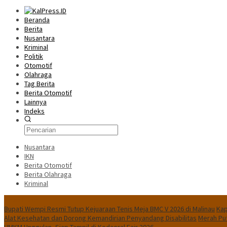
Beranda
Berita
Nusantara
Kriminal
Politik
Otomotif
Olahraga
Tag Berita
Berita Otomotif
Lainnya
Indeks
Nusantara
IKN
Berita Otomotif
Berita Olahraga
Kriminal
News Flash
Bupati Wempi Resmi Tutup Kejuaraan Tenis Meja BMC V 2026 di Malinau
Kap
Alat Kesehatan dan Dorong Kemandirian Penyandang Disabilitas
Merah Pu
UMKM Unggulan, Siap Tampil di Kodaeral Fair 2026