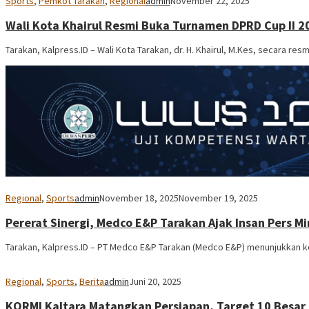
Sports
,
Pemkot Tarakan
,
Regional
admin
November 22, 2025
Wali Kota Khairul Resmi Buka Turnamen DPRD Cup II 20
Tarakan, Kalpress.ID – Wali Kota Tarakan, dr. H. Khairul, M.Kes, secara 
Regional
,
Sports
admin
November 18, 2025
November 19, 2025
Pererat Sinergi, Medco E&P Tarakan Ajak Insan Pers Mi
Tarakan, Kalpress.ID – PT Medco E&P Tarakan (Medco E&P) menunjukkan 
Regional
,
Sports
,
Berita
admin
Juni 20, 2025
KORMI Kaltara Matangkan Persiapan, Target 10 Besar