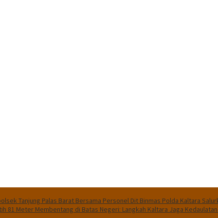
olsek Tanjung Palas Barat Bersama Personel Dit Binmas Polda Kaltara Sal
tih 81 Meter Membentang di Batas Negeri: Langkah Kaltara Jaga Kedaulata