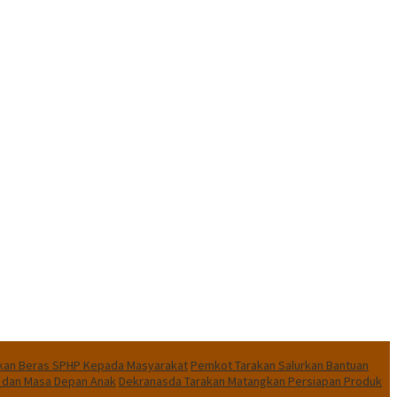
urkan Beras SPHP Kepada Masyarakat
Pemkot Tarakan Salurkan Bantuan
n dan Masa Depan Anak
Dekranasda Tarakan Matangkan Persiapan Produk