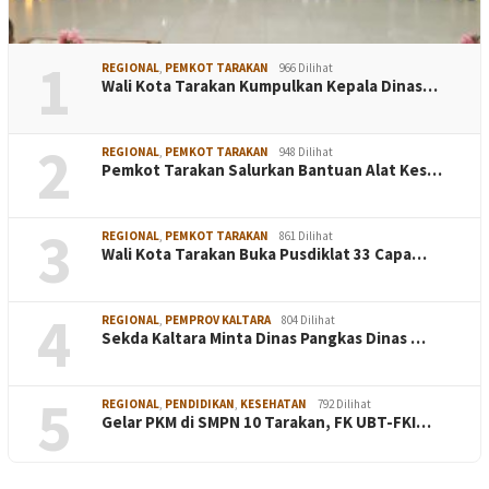
1
REGIONAL
,
PEMKOT TARAKAN
966 Dilihat
Wali Kota Tarakan Kumpulkan Kepala Dinas…
2
REGIONAL
,
PEMKOT TARAKAN
948 Dilihat
Pemkot Tarakan Salurkan Bantuan Alat Kes…
3
REGIONAL
,
PEMKOT TARAKAN
861 Dilihat
Wali Kota Tarakan Buka Pusdiklat 33 Capa…
4
REGIONAL
,
PEMPROV KALTARA
804 Dilihat
Sekda Kaltara Minta Dinas Pangkas Dinas …
5
REGIONAL
,
PENDIDIKAN
,
KESEHATAN
792 Dilihat
Gelar PKM di SMPN 10 Tarakan, FK UBT-FKI…