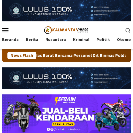
Loncat
ke
konten
Menu
Mobile
Beranda
Berita
Nusantara
Kriminal
Politik
Otomot
s Barat Bersama Personel Dit Binmas Polda Kaltara Salurkan Ber
News Flash