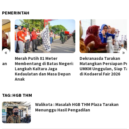
PEMERINTAH
«
»
Merah Putih 81 Meter
Dekranasda Tarakan
Membentang di Batas Negeri:
Matangkan Persiapan Produk
Langkah Kaltara Jaga
UMKM Unggulan, Siap Tampil
Kedaulatan dan Masa Depan
di Kodaeral Fair 2026
Anak
TAG:
HGB THM
Walikota : Masalah HGB THM Plaza Tarakan
Menunggu Hasil Pengadilan