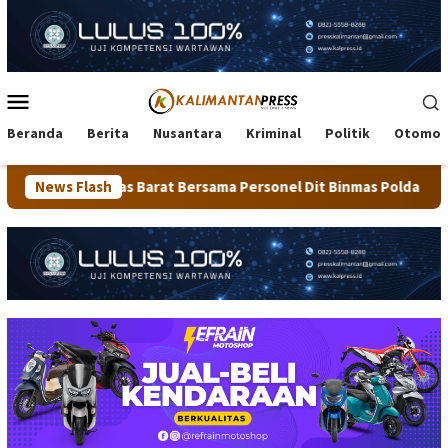
Loncat
ke
konten
Menu
Mobile
Beranda
Berita
Nusantara
Kriminal
Politik
Otomot
Barat Bersama Personel Dit Binmas Polda Kaltara Salurkan Bera
News Flash