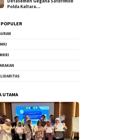
Detasemen Gegana Satbrimob
Polda Kaltara…
 POPULER
BURAN
MKI
MKRI
ARAKAN
LIDARITAS
A UTAMA