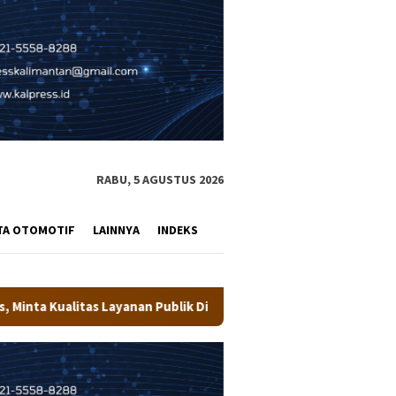
RABU, 5 AGUSTUS 2026
TA OTOMOTIF
LAINNYA
INDEKS
Publik Ditingkatkan
Wali Kota Tarakan Buka Pusdiklat 33