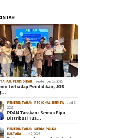
RINTAH
NTAHAN
,
PENDIDIKAN
September 25, 2025
en terhadap Pendidikan; JOB
ng…
PEMERINTAHAN
,
REGIONAL
,
BERITA
Juni 8,
2025
PDAM Tarakan : Semua Pipa
Distribusi Tua…
PEMERINTAHAN
,
MEDIA
,
POLDA
KALTARA
Juni 2, 2025