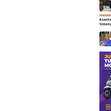
PEMERI
Komitm
Sime