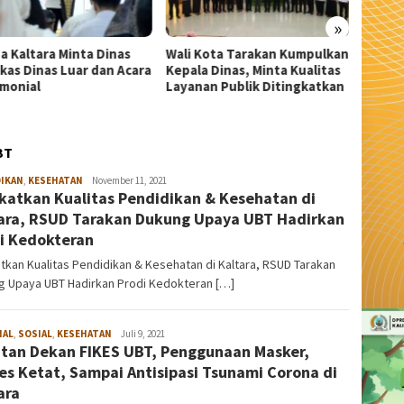
»
 Kota Tarakan Kumpulkan
Wali Kota Tarakan Buka
Jejak 
la Dinas, Minta Kualitas
Pusdiklat 33 Capaskibraka
Hasan 
nan Publik Ditingkatkan
2026: Tugas Kalian Bukan
Jadi S
Cuma Kibarkan Merah Putih
BT
DIKAN
,
KESEHATAN
admin
November 11, 2021
katkan Kualitas Pendidikan & Kesehatan di
ara, RSUD Tarakan Dukung Upaya UBT Hadirkan
i Kedokteran
tkan Kualitas Pendidikan & Kesehatan di Kaltara, RSUD Tarakan
g Upaya UBT Hadirkan Prodi Kedokteran […]
NAL
,
SOSIAL
,
KESEHATAN
admin
Juli 9, 2021
tan Dekan FIKES UBT, Penggunaan Masker,
es Ketat, Sampai Antisipasi Tsunami Corona di
ara