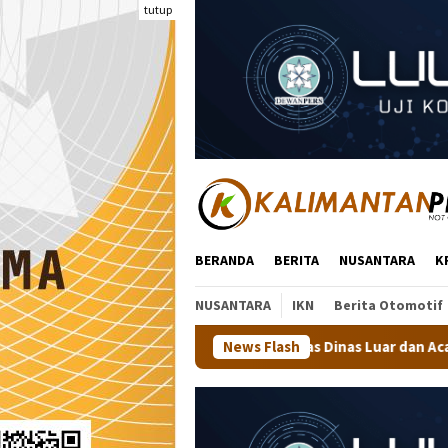
Loncat
tutup
ke
konten
BERANDA
BERITA
NUSANTARA
K
NUSANTARA
IKN
Berita Otomotif
 Minta Dinas Pangkas Dinas Luar dan Acara Seremonial
News Flash
Wa