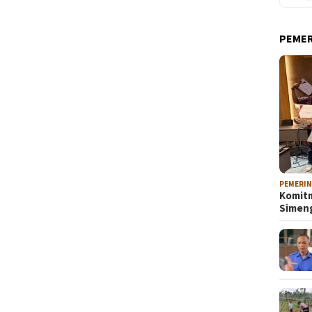
PEME
PEMERI
Komitm
Sime