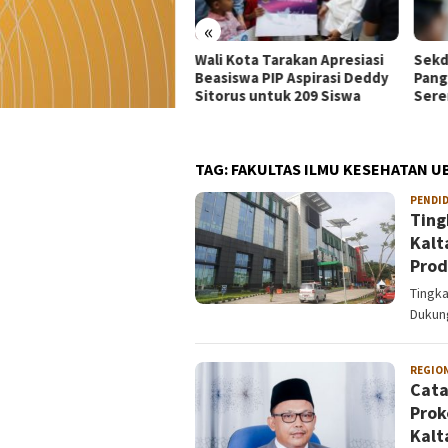
«
i Kota Tarakan Apresiasi
Sekda Kaltara Minta Dinas
Wali
siswa PIP Aspirasi Deddy
Pangkas Dinas Luar dan Acara
Kepa
orus untuk 209 Siswa
Seremonial
Laya
TAG:
FAKULTAS ILMU KESEHATAN U
PENDI
Ting
Kalt
Prod
Tingka
Dukun
REGIO
Cata
Prok
Kalt