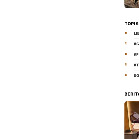
TOPIK
LI
#G
#P
#T
SO
BERIT