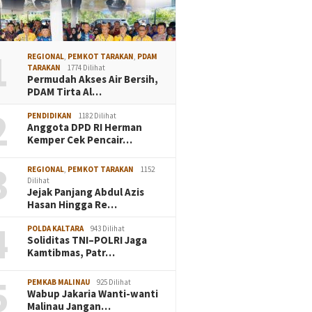
1
REGIONAL
,
PEMKOT TARAKAN
,
PDAM
TARAKAN
1774 Dilihat
Permudah Akses Air Bersih,
PDAM Tirta Al…
2
PENDIDIKAN
1182 Dilihat
Anggota DPD RI Herman
Kemper Cek Pencair…
3
REGIONAL
,
PEMKOT TARAKAN
1152
Dilihat
Jejak Panjang Abdul Azis
Hasan Hingga Re…
4
POLDA KALTARA
943 Dilihat
Soliditas TNI–POLRI Jaga
Kamtibmas, Patr…
5
PEMKAB MALINAU
925 Dilihat
Wabup Jakaria Wanti-wanti
Malinau Jangan…