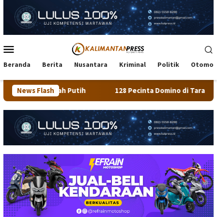
Loncat
ke
konten
Menu
Mobile
Beranda
Berita
Nusantara
Kriminal
Politik
Otomot
 Putih
News Flash
128 Pecinta Domino di Tarakan Ikuti Turnamen MD