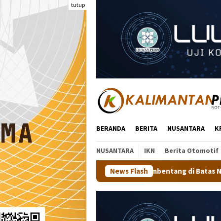
Loncat
tutup
ke
konten
BERANDA
BERITA
NUSANTARA
K
NUSANTARA
IKN
Berita Otomotif
 Putih 81 Meter Membentang di Batas Negeri: Langkah Kaltara J
News Flash