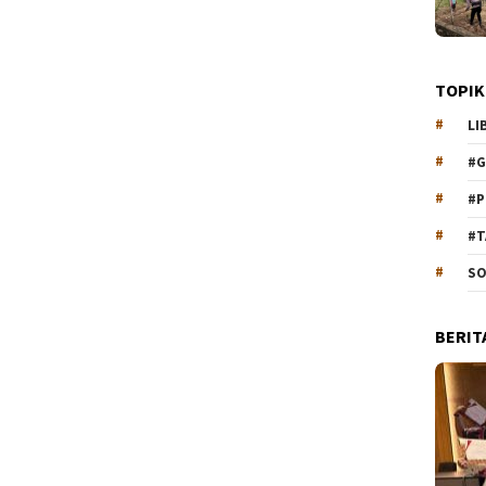
TOPIK
LI
#G
#P
#T
SO
BERIT