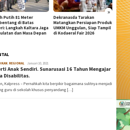
»
anasda Tarakan
Wali Kota Tarakan Apresiasi
Sekda 
ngkan Persiapan Produk
Beasiswa PIP Aspirasi Deddy
Pangka
 Unggulan, Siap Tampil
Sitorus untuk 209 Siswa
Serem
daeral Fair 2026
NTAL
DIKAN
,
REGIONAL
admin
Januari 10, 2021
rti Anak Sendiri. Sunarusasi 16 Tahun Mengajar
a Disabilitas.
n, Kalpress – Pernahkah kita berpikir bagaimana sulitnya menjadi
ng guru di sekolah khusus penyandang […]