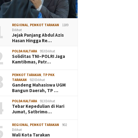
1
REGIONAL
,
PEMKOT TARAKAN
1189
Dilihat
Jejak Panjang Abdul Azis
Hasan Hingga Re…
2
POLDA KALTARA
953 Dilihat
Soliditas TNI–POLRI Jaga
Kamtibmas, Patr…
3
PEMKOT TARAKAN
,
TP PKK
TARAKAN
923 Dilihat
Gandeng Mahasiswa UGM
Bangun Daerah, TP …
4
POLDA KALTARA
913 Dilihat
Tebar Kepedulian di Hari
Jumat, Satbrimo…
5
REGIONAL
,
PEMKOT TARAKAN
902
Dilihat
Wali Kota Tarakan