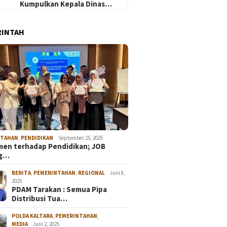
Kumpulkan Kepala Dinas…
RINTAH
NTAHAN
,
PENDIDIKAN
September 25, 2025
en terhadap Pendidikan; JOB
ng…
BERITA
,
PEMERINTAHAN
,
REGIONAL
Juni 8,
2025
PDAM Tarakan : Semua Pipa
Distribusi Tua…
POLDA KALTARA
,
PEMERINTAHAN
,
MEDIA
Juni 2, 2025