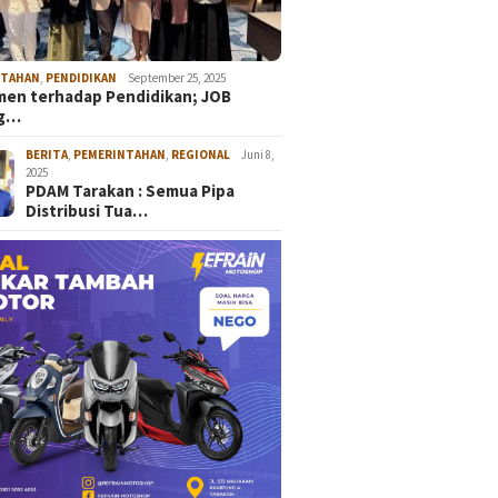
NTAHAN
,
PENDIDIKAN
September 25, 2025
en terhadap Pendidikan; JOB
ng…
BERITA
,
PEMERINTAHAN
,
REGIONAL
Juni 8,
2025
PDAM Tarakan : Semua Pipa
Distribusi Tua…