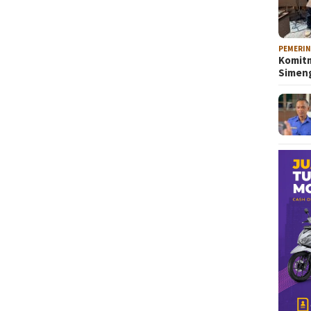
PEMERI
Komitm
Sime