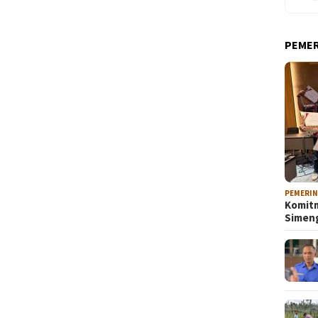
PEME
PEMERI
Komitm
Sime