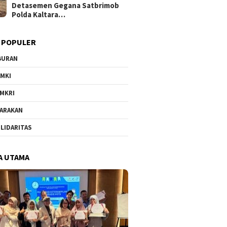
Detasemen Gegana Satbrimob
Polda Kaltara…
 POPULER
BURAN
MKI
MKRI
ARAKAN
LIDARITAS
A UTAMA