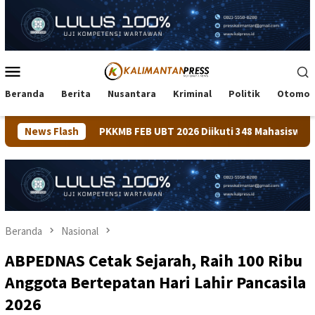
Loncat
ke
konten
Menu
Mobile
Beranda
Berita
Nusantara
Kriminal
Politik
Otomot
B FEB UBT 2026 Diikuti 348 Mahasiswa, Dirangkaikan dengan P
News Flash
Beranda
Nasional
ABPEDNAS Cetak Sejarah, Raih 100 Ribu
Anggota Bertepatan Hari Lahir Pancasila
2026