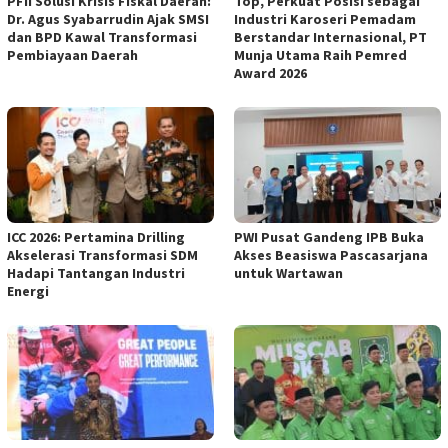
PFII Solusi Krisis Fiskal Daerah:
Top, Perkuat Posisi sebagai
Dr. Agus Syabarrudin Ajak SMSI
Industri Karoseri Pemadam
dan BPD Kawal Transformasi
Berstandar Internasional, PT
Pembiayaan Daerah
Munja Utama Raih Pemred
Award 2026
ICC 2026: Pertamina Drilling
PWI Pusat Gandeng IPB Buka
Akselerasi Transformasi SDM
Akses Beasiswa Pascasarjana
Hadapi Tantangan Industri
untuk Wartawan
Energi