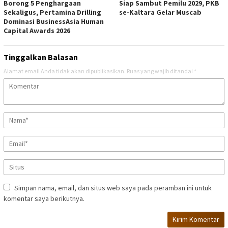
Borong 5 Penghargaan
Siap Sambut Pemilu 2029, PKB
Sekaligus, Pertamina Drilling
se-Kaltara Gelar Muscab
Dominasi BusinessAsia Human
Capital Awards 2026
Tinggalkan Balasan
Alamat email Anda tidak akan dipublikasikan.
Ruas yang wajib ditandai
*
Simpan nama, email, dan situs web saya pada peramban ini untuk
komentar saya berikutnya.