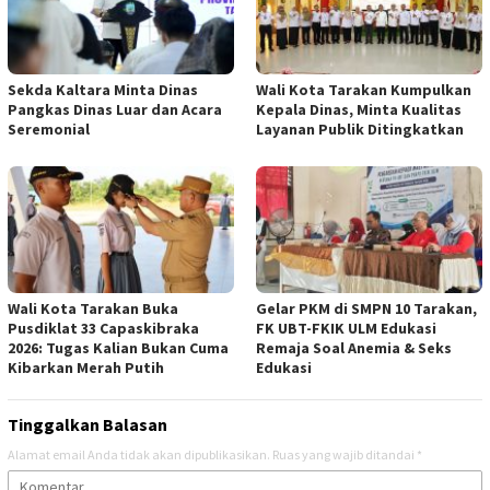
Sekda Kaltara Minta Dinas
Wali Kota Tarakan Kumpulkan
Pangkas Dinas Luar dan Acara
Kepala Dinas, Minta Kualitas
Seremonial
Layanan Publik Ditingkatkan
Wali Kota Tarakan Buka
Gelar PKM di SMPN 10 Tarakan,
Pusdiklat 33 Capaskibraka
FK UBT-FKIK ULM Edukasi
2026: Tugas Kalian Bukan Cuma
Remaja Soal Anemia & Seks
Kibarkan Merah Putih
Edukasi
Tinggalkan Balasan
Alamat email Anda tidak akan dipublikasikan.
Ruas yang wajib ditandai
*