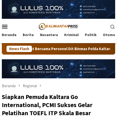
Loncat
ke
konten
Menu
Mobile
Beranda
Berita
Nusantara
Kriminal
Politik
Otomot
ama Personel Dit Binmas Polda Kaltara Salurkan Beras SPHP Kep
News Flash
Beranda
Regional
Siapkan Pemuda Kaltara Go
International, PCMI Sukses Gelar
Pelatihan TOEFL ITP Skala Besar