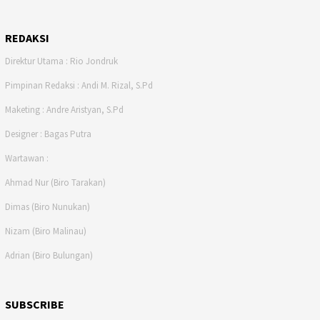
REDAKSI
Direktur Utama : Rio Jondruk
Pimpinan Redaksi : Andi M. Rizal, S.Pd
Maketing : Andre Aristyan, S.Pd
Designer : Bagas Putra
Wartawan :
Ahmad Nur (Biro Tarakan)
Dimas (Biro Nunukan)
Nizam (Biro Malinau)
Adrian (Biro Bulungan)
SUBSCRIBE