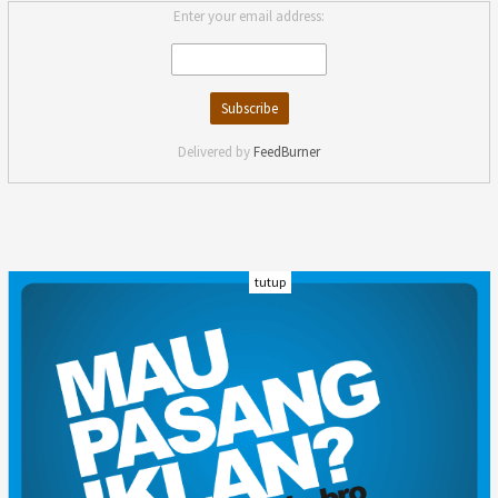
Enter your email address:
Delivered by
FeedBurner
tutup
INDEKS
KODE ETIK
KARIR
REDAKSI
PRIVACY POLICY
DISCLAIMER
TENTANG KAMI
KONTAK KAMI
FORM PENGADUAN
PEDOMAN MEDIA SIBER