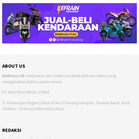
ABOUT US
KalPress.ID
merupakan situs berita jurnalistik berbasis online yang
mengabarkan Kaltara untuk semua.
PT. KALPRESS MEDIA UTAMA
Jl. Flamboyan Regency Blok A3 No.07 Karang Harapan, Tarakan Barat, Kota
Tarakan – Provinsi Kalimantan Utara
REDAKSI