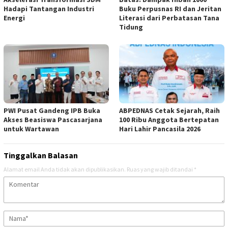
Hadapi Tantangan Industri
Buku Perpusnas RI dan Jeritan
Energi
Literasi dari Perbatasan Tana
Tidung
PWI Pusat Gandeng IPB Buka
ABPEDNAS Cetak Sejarah, Raih
Akses Beasiswa Pascasarjana
100 Ribu Anggota Bertepatan
untuk Wartawan
Hari Lahir Pancasila 2026
Tinggalkan Balasan
Alamat email Anda tidak akan dipublikasikan.
Ruas yang wajib ditandai
*