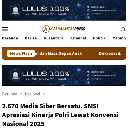
Loncat
ke
konten
Menu
Mobile
Beranda
Berita
Nusantara
Kriminal
Politik
Otomot
 Masa Depan Anak
News Flash
Dekranasda Tarakan Matangkan Persiap
Beranda
Nasional
2.670 Media Siber Bersatu, SMSI
Apresiasi Kinerja Polri Lewat Konvensi
Nasional 2025