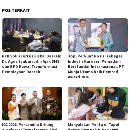
POS TERKAIT
PFII Solusi Krisis Fiskal Daerah:
Top, Perkuat Posisi sebagai
Dr. Agus Syabarrudin Ajak SMSI
Industri Karoseri Pemadam
dan BPD Kawal Transformasi
Berstandar Internasional, PT
Pembiayaan Daerah
Munja Utama Raih Pemred
Award 2026
ICC 2026: Pertamina Drilling
Menyalakan Pelita di Tapal
Akselerasi Transformasi SDM
Batas: Dampak Hibah 1000