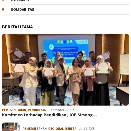
SOLIDARITAS
BERITA UTAMA
PEMERINTAHAN
,
PENDIDIKAN
September 25, 2025
Komitmen terhadap Pendidikan; JOB Simeng…
PEMERINTAHAN
,
REGIONAL
,
BERITA
Juni 8, 2025