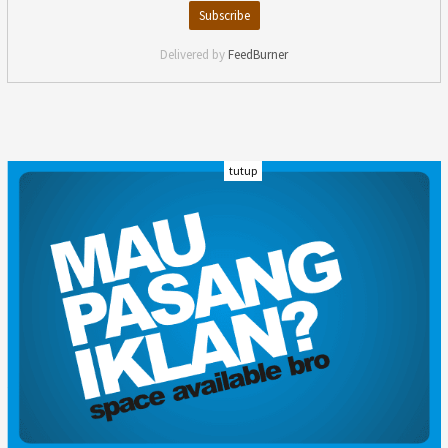
Delivered by
FeedBurner
tutup
INDEKS
KODE ETIK
KARIR
REDAKSI
PRIVACY POLICY
DISCLAIMER
TENTANG KAMI
KONTAK KAMI
FORM PENGADUAN
PEDOMAN MEDIA SIBER
© kalpress.id