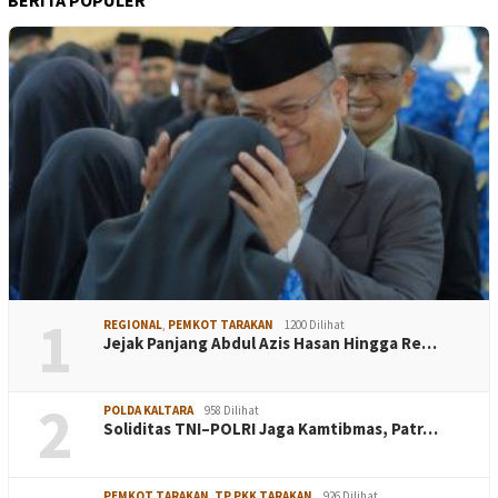
1
REGIONAL
,
PEMKOT TARAKAN
1200 Dilihat
Jejak Panjang Abdul Azis Hasan Hingga Re…
2
POLDA KALTARA
958 Dilihat
Soliditas TNI–POLRI Jaga Kamtibmas, Patr…
PEMKOT TARAKAN
,
TP PKK TARAKAN
926 Dilihat