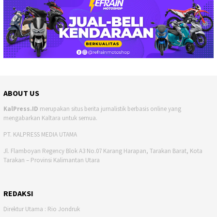
ABOUT US
KalPress.ID
merupakan situs berita jurnalistik berbasis online yang
mengabarkan Kaltara untuk semua.
PT. KALPRESS MEDIA UTAMA
Jl. Flamboyan Regency Blok A3 No.07 Karang Harapan, Tarakan Barat, Kota
Tarakan – Provinsi Kalimantan Utara
REDAKSI
Direktur Utama : Rio Jondruk