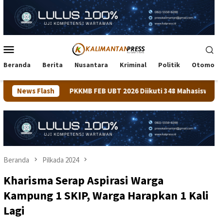
Loncat
ke
konten
Menu
Mobile
Beranda
Berita
Nusantara
Kriminal
Politik
Otomot
KMB FEB UBT 2026 Diikuti 348 Mahasiswa, Dirangkaikan dengan
News Flash
Beranda
Pilkada 2024
Kharisma Serap Aspirasi Warga
Kampung 1 SKIP, Warga Harapkan 1 Kali
Lagi