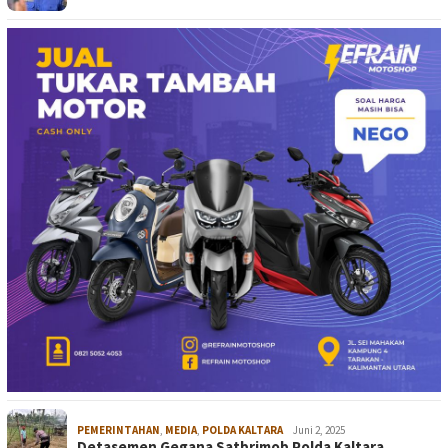
PEMERINTAHAN
,
MEDIA
,
POLDA KALTARA
Juni 2, 2025
Detasemen Gegana Satbrimob Polda Kaltara…