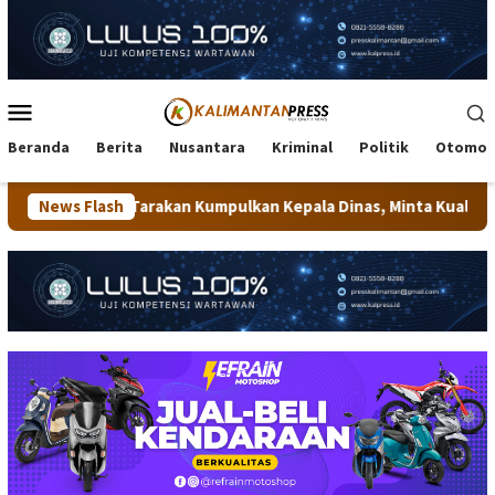
Loncat
ke
konten
Menu
Mobile
Beranda
Berita
Nusantara
Kriminal
Politik
Otomot
rakan Kumpulkan Kepala Dinas, Minta Kualitas Layanan Publik Di
News Flash