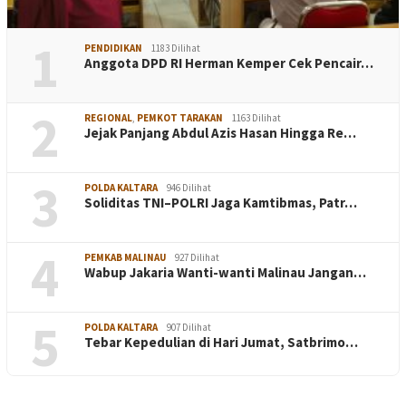
1
PENDIDIKAN
1183 Dilihat
Anggota DPD RI Herman Kemper Cek Pencair…
2
REGIONAL
,
PEMKOT TARAKAN
1163 Dilihat
Jejak Panjang Abdul Azis Hasan Hingga Re…
3
POLDA KALTARA
946 Dilihat
Soliditas TNI–POLRI Jaga Kamtibmas, Patr…
4
PEMKAB MALINAU
927 Dilihat
Wabup Jakaria Wanti-wanti Malinau Jangan…
5
POLDA KALTARA
907 Dilihat
Tebar Kepedulian di Hari Jumat, Satbrimo…