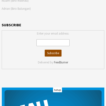
Nizam (Biro Malinau)
Adrian (Biro Bulungan)
SUBSCRIBE
Enter your email address:
Delivered by
FeedBurner
tutup
INDEKS
KODE ETIK