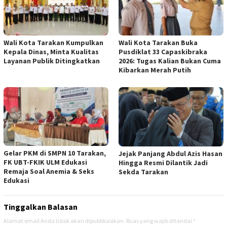
Wali Kota Tarakan Kumpulkan
Wali Kota Tarakan Buka
Kepala Dinas, Minta Kualitas
Pusdiklat 33 Capaskibraka
Layanan Publik Ditingkatkan
2026: Tugas Kalian Bukan Cuma
Kibarkan Merah Putih
Gelar PKM di SMPN 10 Tarakan,
Jejak Panjang Abdul Azis Hasan
FK UBT-FKIK ULM Edukasi
Hingga Resmi Dilantik Jadi
Remaja Soal Anemia & Seks
Sekda Tarakan
Edukasi
Tinggalkan Balasan
Alamat email Anda tidak akan dipublikasikan.
Ruas yang wajib ditandai
*