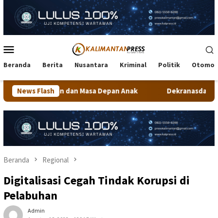
Loncat
ke
konten
Menu
Mobile
Beranda
Berita
Nusantara
Kriminal
Politik
Otomot
an dan Masa Depan Anak
News Flash
Dekranasda Tarakan Matangkan Pe
Beranda
Regional
Digitalisasi Cegah Tindak Korupsi di
Pelabuhan
Admin