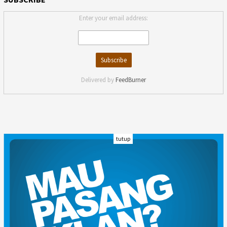
Enter your email address:
Delivered by
FeedBurner
tutup
INDEKS
KODE ETIK
KARIR
REDAKSI
PRIVACY POLICY
DISCLAIMER
TENTANG KAMI
KONTAK KAMI
FORM PENGADUAN
PEDOMAN MEDIA SIBER