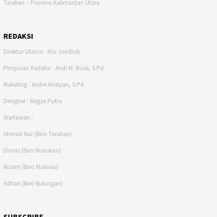
Tarakan – Provinsi Kalimantan Utara
REDAKSI
Direktur Utama : Rio Jondruk
Pimpinan Redaksi : Andi M. Rizal, S.Pd
Maketing : Andre Aristyan, S.Pd
Designer : Bagas Putra
Wartawan :
Ahmad Nur (Biro Tarakan)
Dimas (Biro Nunukan)
Nizam (Biro Malinau)
Adrian (Biro Bulungan)
SUBSCRIBE