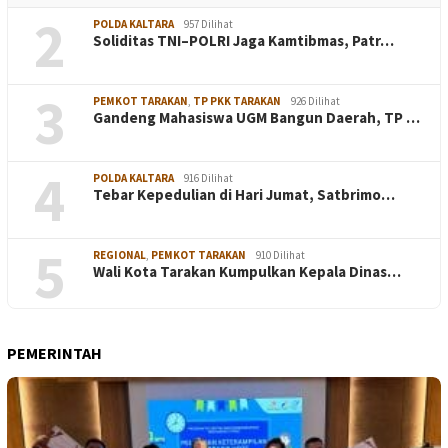
2
POLDA KALTARA
957 Dilihat
Soliditas TNI–POLRI Jaga Kamtibmas, Patr…
3
PEMKOT TARAKAN
,
TP PKK TARAKAN
926 Dilihat
Gandeng Mahasiswa UGM Bangun Daerah, TP …
4
POLDA KALTARA
916 Dilihat
Tebar Kepedulian di Hari Jumat, Satbrimo…
5
REGIONAL
,
PEMKOT TARAKAN
910 Dilihat
Wali Kota Tarakan Kumpulkan Kepala Dinas…
PEMERINTAH