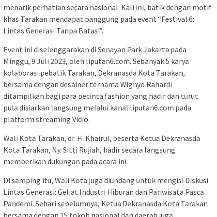
menarik perhatian secara nasional. Kali ini, batik dengan motif
khas Tarakan mendapat panggung pada event “Festival 6:
Lintas Generasi Tanpa Batas!”.
Event ini diselenggarakan di Senayan Park Jakarta pada
Minggu, 9 Juli 2023, oleh liputan6.com. Sebanyak 5 karya
kolaborasi pebatik Tarakan, Dekranasda Kota Tarakan,
bersama dengan desainer ternama Wignyo Rahardi
ditampilkan bagi para pecinta fashion yang hadir dan turut
pula disiarkan langsung melalui kanal liputan6.com pada
platform streaming Vidio.
Wali Kota Tarakan, dr. H. Khairul, beserta Ketua Dekranasda
Kota Tarakan, Ny. Sitti Rujiah, hadir secara langsung
memberikan dukungan pada acara ini.
Di samping itu, Wali Kota juga diundang untuk mengisi Diskusi
Lintas Generasi: Geliat Industri Hiburan dan Pariwisata Pasca
Pandemi. Sehari sebelumnya, Ketua Dekranasda Kota Tarakan
bersama dengan 15 tokoh nasional dan daerah juga