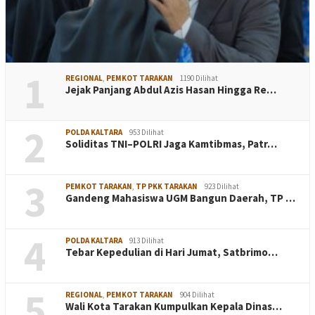
1
REGIONAL
,
PEMKOT TARAKAN
1190 Dilihat
Jejak Panjang Abdul Azis Hasan Hingga Re…
2
POLDA KALTARA
953 Dilihat
Soliditas TNI–POLRI Jaga Kamtibmas, Patr…
3
PEMKOT TARAKAN
,
TP PKK TARAKAN
923 Dilihat
Gandeng Mahasiswa UGM Bangun Daerah, TP …
4
POLDA KALTARA
913 Dilihat
Tebar Kepedulian di Hari Jumat, Satbrimo…
5
REGIONAL
,
PEMKOT TARAKAN
904 Dilihat
Wali Kota Tarakan Kumpulkan Kepala Dinas…