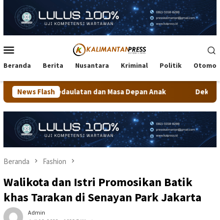
Loncat
ke
konten
Menu
Mobile
Beranda
Berita
Nusantara
Kriminal
Politik
Otomot
atan dan Masa Depan Anak
News Flash
Dekranasda Tarakan Matangkan
Beranda
Fashion
Walikota dan Istri Promosikan Batik
khas Tarakan di Senayan Park Jakarta
Admin