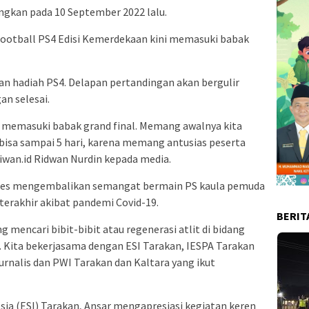
gkan pada 10 September 2022 lalu.
Football PS4 Edisi Kemerdekaan kini memasuki babak
 hadiah PS4. Delapan pertandingan akan bergulir
an selesai.
h memasuki babak grand final. Memang awalnya kita
 bisa sampai 5 hari, karena memang antusias peserta
iwan.id Ridwan Nurdin kepada media.
kses mengembalikan semangat bermain PS kaula pemuda
erakhir akibat pandemi Covid-19.
BERIT
g mencari bibit-bibit atau regenerasi atlit di bidang
. Kita bekerjasama dengan ESI Tarakan, IESPA Tarakan
urnalis dan PWI Tarakan dan Kaltara yang ikut
sia (ESI) Tarakan, Ansar mengapresiasi kegiatan keren