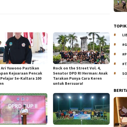
TOPIK
LI
#G
#P
#T
 Ari Yuwono Pastikan
Rock on the Street Vol. 4,
apan Kejuaraan Pencak
Senator DPD RI Herman: Anak
SO
 Pelajar Se-Kaltara 100
Tarakan Punya Cara Keren
en
untuk Bersuara!
BERIT