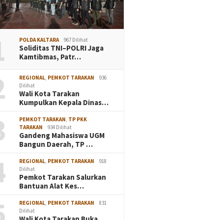
1
POLDA KALTARA
967 Dilihat
Soliditas TNI–POLRI Jaga
Kamtibmas, Patr…
2
REGIONAL
,
PEMKOT TARAKAN
936
Dilihat
Wali Kota Tarakan
Kumpulkan Kepala Dinas…
3
PEMKOT TARAKAN
,
TP PKK
TARAKAN
934 Dilihat
Gandeng Mahasiswa UGM
Bangun Daerah, TP …
4
REGIONAL
,
PEMKOT TARAKAN
918
Dilihat
Pemkot Tarakan Salurkan
Bantuan Alat Kes…
5
REGIONAL
,
PEMKOT TARAKAN
831
Dilihat
Wali Kota Tarakan Buka