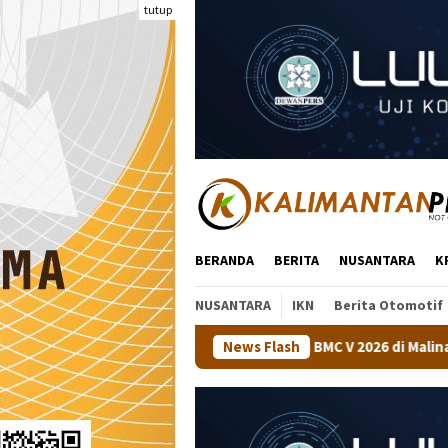
Loncat
tutup
ke
konten
BERANDA
BERITA
NUSANTARA
K
NUSANTARA
IKN
Berita Otomotif
ejuaraan Tenis Meja BMC V 2026 di Malinau
News Flash
Kapolsek Tanj