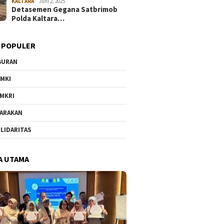
KALTARA
Juni 2, 2025
Detasemen Gegana Satbrimob
Polda Kaltara…
 POPULER
BURAN
MKI
MKRI
ARAKAN
LIDARITAS
A UTAMA