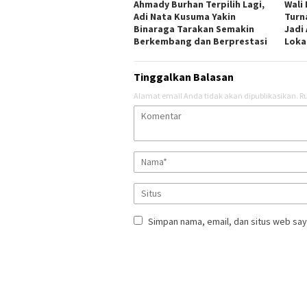
Ahmady Burhan Terpilih Lagi,
Wali
Adi Nata Kusuma Yakin
Turn
Binaraga Tarakan Semakin
Jadi
Berkembang dan Berprestasi
Loka
Tinggalkan Balasan
Alamat email Anda tidak akan dipublikasikan.
Ru
Simpan nama, email, dan situs web say