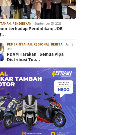
NTAHAN
,
PENDIDIKAN
September 25, 2025
en terhadap Pendidikan; JOB
ng…
PEMERINTAHAN
,
REGIONAL
,
BERITA
Juni 8,
2025
PDAM Tarakan : Semua Pipa
Distribusi Tua…