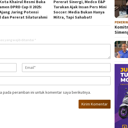
 Kota Khairul Resmi Buka
Pererat Sinergi, Medco E&P
amen DPRD Cup II 2025:
Tarakan Ajak Insan Pers Mini
 Ajang Jaring Potensi
Soccer: Media Bukan Hanya
l dan Pererat Silaturahmi
Mitra, Tapi Sahabat!
PEMERI
Komitm
Sime
as yang wajib ditandai
*
a pada peramban ini untuk komentar saya berikutnya.