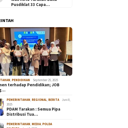
Pusdiklat 33 Capa…
RINTAH
NTAHAN
,
PENDIDIKAN
September 25, 2025
en terhadap Pendidikan; JOB
ng…
PEMERINTAHAN
,
REGIONAL
,
BERITA
Juni 8,
2025
PDAM Tarakan : Semua Pipa
Distribusi Tua…
PEMERINTAHAN
,
MEDIA
,
POLDA