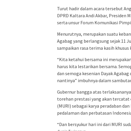
Turut hadir dalam acara tersebut Ang
DPRD Kaltara Andi Akbar, Presiden Ma
serta unsur Forum Komunikasi Pimp
Menurutnya, merupakan suatu keban
Agabag yang berlangsung sejak 11 Jul
sampaikan rasa terima kasih khusus
“Kita ketahui bersama ini merupakan 
harus kita lestarikan bersama. Semo
dan semoga kesenian Dayak Agabag da
nantinya” imbuhnya dalam sambutan,
Gubernur bangga atas terlaksananya
torehan prestasi yang akan tercata
(MURI) sebagai karya peradaban dan
pedalaman dan perbatasan Indonesia
“Dan bersyukur hari ini dari MURI su