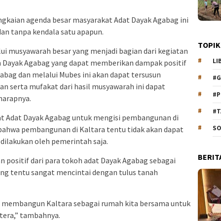
ngkaian agenda besar masyarakat Adat Dayak Agabag ini
dan tanpa kendala satu apapun.
TOPIK
ui musyawarah besar yang menjadi bagian dari kegiatan
LI
an Dayak Agabag yang dapat memberikan dampak positif
abag dan melalui Mubes ini akan dapat tersusun
#G
an serta mufakat dari hasil musyawarah ini dapat
#P
harapnya.
#T
t Adat Dayak Agabag untuk mengisi pembangunan di
SO
 bahwa pembangunan di Kaltara tentu tidak akan dapat
 dilakukan oleh pemerintah saja.
BERIT
positif dari para tokoh adat Dayak Agabag sebagai
yang tentu sangat mencintai dengan tulus tanah
ma membangun Kaltara sebagai rumah kita bersama untuk
htera,” tambahnya.