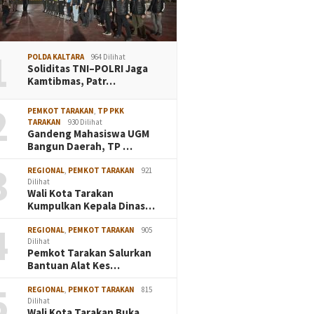
1
POLDA KALTARA
964 Dilihat
Soliditas TNI–POLRI Jaga
Kamtibmas, Patr…
2
PEMKOT TARAKAN
,
TP PKK
TARAKAN
930 Dilihat
Gandeng Mahasiswa UGM
Bangun Daerah, TP …
3
REGIONAL
,
PEMKOT TARAKAN
921
Dilihat
Wali Kota Tarakan
Kumpulkan Kepala Dinas…
4
REGIONAL
,
PEMKOT TARAKAN
905
Dilihat
Pemkot Tarakan Salurkan
Bantuan Alat Kes…
5
REGIONAL
,
PEMKOT TARAKAN
815
Dilihat
Wali Kota Tarakan Buka