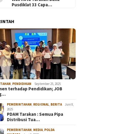
Pusdiklat 33 Capa…
RINTAH
NTAHAN
,
PENDIDIKAN
September 25, 2025
en terhadap Pendidikan; JOB
ng…
PEMERINTAHAN
,
REGIONAL
,
BERITA
Juni 8,
2025
PDAM Tarakan : Semua Pipa
Distribusi Tua…
PEMERINTAHAN
,
MEDIA
,
POLDA