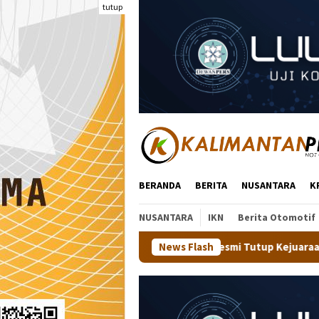
Loncat
tutup
ke
konten
BERANDA
BERITA
NUSANTARA
K
NUSANTARA
IKN
Berita Otomotif
ati Wempi Resmi Tutup Kejuaraan Tenis Meja BMC V 2026 di Malin
News Flash