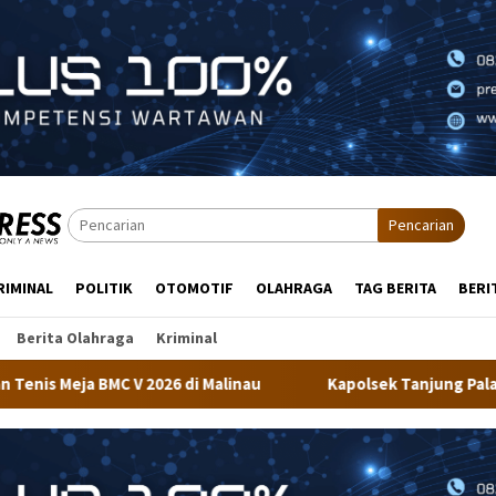
Pencarian
RIMINAL
POLITIK
OTOMOTIF
OLAHRAGA
TAG BERITA
BERI
Berita Olahraga
Kriminal
au
Kapolsek Tanjung Palas Barat Bersama Personel Dit Bi