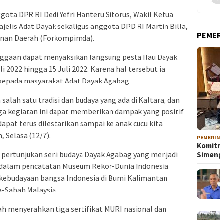
gota DPR RI Dedi Yefri Hanteru Sitorus, Wakil Ketua
jelis Adat Dayak sekaligus anggota DPD RI Martin Billa,
PEME
inan Daerah (Forkompimda).
ggaan dapat menyaksikan langsung pesta Ilau Dayak
i 2022 hingga 15 Juli 2022. Karena hal tersebut ia
 kepada masyarakat Adat Dayak Agabag.
salah satu tradisi dan budaya yang ada di Kaltara, dan
ga kegiatan ini dapat memberikan dampak yang positif
pat terus dilestarikan sampai ke anak cucu kita
 Selasa (12/7).
PEMERI
Komitm
 pertunjukan seni budaya Dayak Agabag yang menjadi
Sime
t dalam pencatatan Museum Rekor-Dunia Indonesia
 kebudayaan bangsa Indonesia di Bumi Kalimantan
-Sabah Malaysia.
dah menyerahkan tiga sertifikat MURI nasional dan