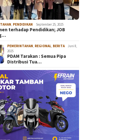
NTAHAN
,
PENDIDIKAN
September 25, 2025
en terhadap Pendidikan; JOB
ng…
PEMERINTAHAN
,
REGIONAL
,
BERITA
Juni 8,
2025
PDAM Tarakan : Semua Pipa
Distribusi Tua…