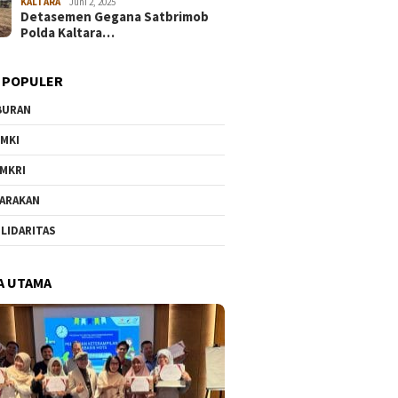
KALTARA
Juni 2, 2025
Detasemen Gegana Satbrimob
Polda Kaltara…
 POPULER
BURAN
MKI
MKRI
ARAKAN
LIDARITAS
A UTAMA