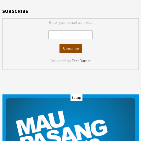
SUBSCRIBE
Enter your email address:
Delivered by
FeedBurner
tutup
INDEKS
KODE ETIK
KARIR
REDAKSI
PRIVACY POLICY
DISCLAIMER