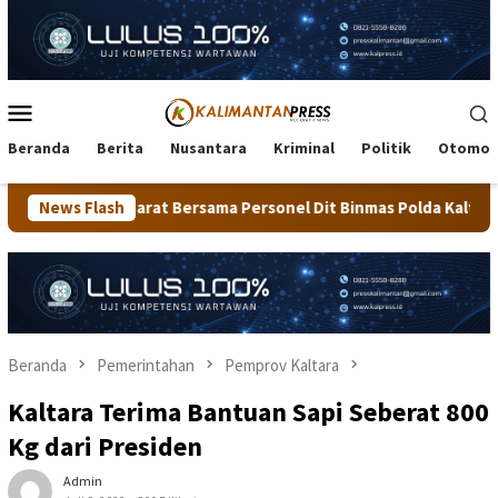
Loncat
ke
konten
Menu
Mobile
Beranda
Berita
Nusantara
Kriminal
Politik
Otomot
ersama Personel Dit Binmas Polda Kaltara Salurkan Beras SPHP K
News Flash
Beranda
Pemerintahan
Pemprov Kaltara
Kaltara Terima Bantuan Sapi Seberat 800
Kg dari Presiden
Admin