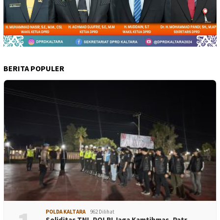
BERITA POPULER
POLDA KALTARA
962 Dilihat
Soliditas TNI–POLRI Jaga Kamtibmas, Patr…