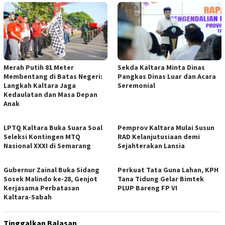
Merah Putih 81 Meter
Sekda Kaltara Minta Dinas
Membentang di Batas Negeri:
Pangkas Dinas Luar dan Acara
Langkah Kaltara Jaga
Seremonial
Kedaulatan dan Masa Depan
Anak
LPTQ Kaltara Buka Suara Soal
Pemprov Kaltara Mulai Susun
Seleksi Kontingen MTQ
RAD Kelanjutusiaan demi
Nasional XXXI di Semarang
Sejahterakan Lansia
Gubernur Zainal Buka Sidang
Perkuat Tata Guna Lahan, KPH
Sosek Malindo ke-28, Genjot
Tana Tidung Gelar Bimtek
Kerjasama Perbatasan
PLUP Bareng FP VI
Kaltara-Sabah
Tinggalkan Balasan