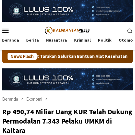
Loncat
ke
konten
Menu
Mobile
Beranda
Berita
Nusantara
Kriminal
Politik
Otomot
n Salurkan Bantuan Alat Kesehatan dan Dorong Kemandirian Pen
News Flash
Beranda
Ekonomi
Rp 490,74 Miliar Uang KUR Telah Dukung
Permodalan 7.343 Pelaku UMKM di
Kaltara