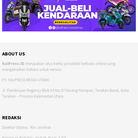
ABOUT US
KalPress.ID
merupakan situs berita jurnalistik berbasis online yang
mengabarkan Kaltara untuk semua.
PT. KALPRESS MEDIA UTAMA
Jl. Flamboyan Regency Blok A3 No.07 Karang Harapan, Tarakan Barat, Kota
Tarakan – Provinsi Kalimantan Utara
REDAKSI
Direktur Utama : Rio Jondruk
Pimpinan Redaksi : Andi M. Rizal, S.Pd