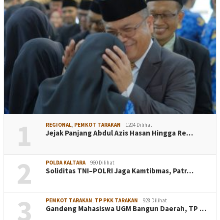
1
REGIONAL
,
PEMKOT TARAKAN
1204 Dilihat
Jejak Panjang Abdul Azis Hasan Hingga Re…
2
POLDA KALTARA
960 Dilihat
Soliditas TNI–POLRI Jaga Kamtibmas, Patr…
3
PEMKOT TARAKAN
,
TP PKK TARAKAN
928 Dilihat
Gandeng Mahasiswa UGM Bangun Daerah, TP …