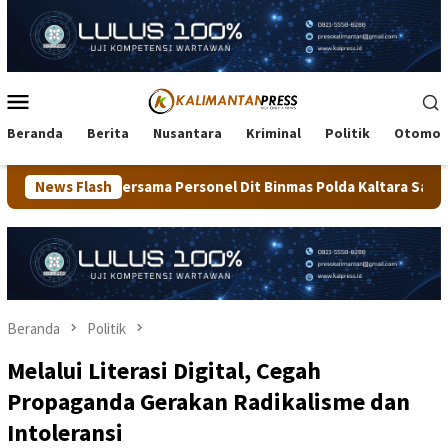
Loncat
ke
konten
Menu
Mobile
Beranda
Berita
Nusantara
Kriminal
Politik
Otomot
rsonel Dit Binmas Polda Kaltara Salurkan Beras SPHP Kepada Mas
News Flash
Beranda
Politik
Melalui Literasi Digital, Cegah
Propaganda Gerakan Radikalisme dan
Intoleransi