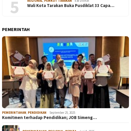
5
REGIONAL
,
PEMKOT TARAKAN
838 Dilihat
Wali Kota Tarakan Buka Pusdiklat 33 Capa…
PEMERINTAH
PEMERINTAHAN
,
PENDIDIKAN
September 25, 2025
Komitmen terhadap Pendidikan; JOB Simeng…