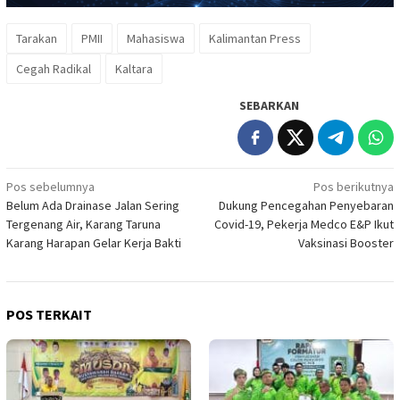
Tarakan
PMII
Mahasiswa
Kalimantan Press
Cegah Radikal
Kaltara
SEBARKAN
Navigasi
Pos sebelumnya
Pos berikutnya
Belum Ada Drainase Jalan Sering
Dukung Pencegahan Penyebaran
pos
Tergenang Air, Karang Taruna
Covid-19, Pekerja Medco E&P Ikut
Karang Harapan Gelar Kerja Bakti
Vaksinasi Booster
POS TERKAIT